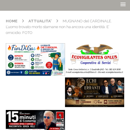
HOME
ATTUALITA'
MUGNANO del CARDINALE.
L’uomo trovato morto stamane non ha ancora una identità. E’
omicidio. FOTO