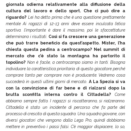
giornata odierna relativamente alla diffusione della
cultura del lavoro e dello sport. Che ci può dire a
riguardo?
Lei ha detto prima che è una questione prettamente
mentale Ai ragazzi di 12-13 anni deve essere inculcata l’etica
sportiva. l’importante è dare il massimo, poi le sfaccettature
determinano i risultati
.
Così si fa crescere una generazione
che può trarre beneficio da quest’aspetto. Mister, l’ha
chiesta questa pedina a centrocampo? Nel summit di
mercato che c’è stato la montagna ha partorito il
topolino?
Non è facile, a centrocampo siamo in tanti. Bisogna
individuare la caratteristica prioritaria di questo giocatore perché
comprare tanto per comprare non è producente. Vedremo cosa
succederà in questi ultimi giorni di mercato
.
A La Spezia si va
con la convinzione di far bene e di rialzarsi dopo la
brutta sconfitta interna contro il Cittadella?
Come
abbiamo sempre fatto. I ragazzi si riscatteranno, si rialzeranno.
Cittadella è stato un incidente di percorso che fa parte del
processo di crescita di questa squadra. Una squadra giovane, con
diversi giocatori che vengono dalla Lega Pro, quindi dobbiamo
mettere in preventivo i passi falsi. C’è maggior dispiacere, lo so,