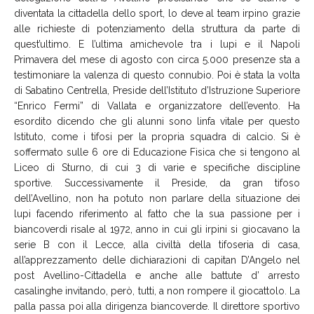
diventata la cittadella dello sport, lo deve al team irpino grazie
alle richieste di potenziamento della struttura da parte di
quest’ultimo. E l’ultima amichevole tra i lupi e il Napoli
Primavera del mese di agosto con circa 5.000 presenze sta a
testimoniare la valenza di questo connubio. Poi è stata la volta
di Sabatino Centrella, Preside dell’Istituto d’Istruzione Superiore
“Enrico Fermi” di Vallata e organizzatore dell’evento. Ha
esordito dicendo che gli alunni sono linfa vitale per questo
Istituto, come i tifosi per la propria squadra di calcio. Si è
soffermato sulle 6 ore di Educazione Fisica che si tengono al
Liceo di Sturno, di cui 3 di varie e specifiche discipline
sportive. Successivamente il Preside, da gran tifoso
dell’Avellino, non ha potuto non parlare della situazione dei
lupi facendo riferimento al fatto che la sua passione per i
biancoverdi risale al 1972, anno in cui gli irpini si giocavano la
serie B con il Lecce, alla civiltà della tifoseria di casa,
all’apprezzamento delle dichiarazioni di capitan D’Angelo nel
post Avellino-Cittadella e anche alle battute d’ arresto
casalinghe invitando, però, tutti, a non rompere il giocattolo. La
palla passa poi alla dirigenza biancoverde. Il direttore sportivo