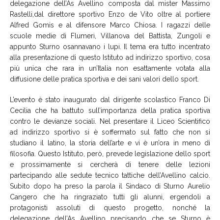
delegazione dell’As Avellino composta dal mister Massimo
Rastelli,dal direttore sportivo Enzo de Vito oltre al portiere
Alfred Gomis e al difensore Marco Chiosa. I ragazzi delle
scuole medie di Flumeri, Villanova del Battista, Zungoli e
appunto Sturno osannavano i lupi. Il tema era tutto incentrato
alla presentazione di questo Istituto ad indirizzo sportivo, cosa
più unica che rara in un’Italia non esattamente votata alla
diffusione delle pratica sportiva e dei sani valori dello sport.
L’evento è stato inaugurato dal dirigente scolastico Franco Di
Cecilia che ha battuto sull’importanza della pratica sportiva
contro le devianze sociali. Nel presentare il Liceo Scientifico
ad indirizzo sportivo si è soffermato sul fatto che non si
studiano il latino, la storia dell’arte e vi è un’ora in meno di
filosofia. Questo Istituto, però, prevede legislazione dello sport
e prossimamente si cercherà di tenere delle lezioni
partecipando alle sedute tecnico tattiche dell’Avellino calcio.
Subito dopo ha preso la parola il Sindaco di Sturno Aurelio
Cangero che ha ringraziato tutti gli alunni, ergendoli a
protagonisti assoluti di questo progetto, nonché la
delegazione dell’As Avellino precisando che se Sturno è