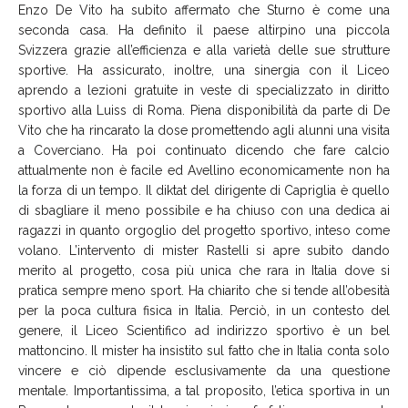
Enzo De Vito ha subito affermato che Sturno è come una
seconda casa. Ha definito il paese altirpino una piccola
Svizzera grazie all’efficienza e alla varietà delle sue strutture
sportive. Ha assicurato, inoltre, una sinergia con il Liceo
aprendo a lezioni gratuite in veste di specializzato in diritto
sportivo alla Luiss di Roma. Piena disponibilità da parte di De
Vito che ha rincarato la dose promettendo agli alunni una visita
a Coverciano. Ha poi continuato dicendo che fare calcio
attualmente non è facile ed Avellino economicamente non ha
la forza di un tempo. Il diktat del dirigente di Capriglia è quello
di sbagliare il meno possibile e ha chiuso con una dedica ai
ragazzi in quanto orgoglio del progetto sportivo, inteso come
volano. L’intervento di mister Rastelli si apre subito dando
merito al progetto, cosa più unica che rara in Italia dove si
pratica sempre meno sport. Ha chiarito che si tende all’obesità
per la poca cultura fisica in Italia. Perciò, in un contesto del
genere, il Liceo Scientifico ad indirizzo sportivo è un bel
mattoncino. Il mister ha insistito sul fatto che in Italia conta solo
vincere e ciò dipende esclusivamente da una questione
mentale. Importantissima, a tal proposito, l’etica sportiva in un