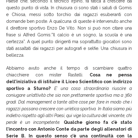
Paese che, secondo il tecnico irpino, fa fatica a crescere da
questo punto di vista. In chiusura ci sono stati i saluti di Gomis
e Chiosa, messi sotto torchio dai ragazzi esuberanti con
domande ben poste. A qualcuna di queste è intervenuto anche
il direttore sportivo Enzo De Vito. Non si può non citare una
frase si Alfred Gomis:”Il calcio è un sogno, la scuola è una
certezza”. A quel punto dirigenti ma soprattutto giocatori sono
stati assaltati dai ragazzi per autografi e selfie. Una chiusura in
bellezza.
Abbiamo avuto anche il tempo di scambiare quattro
chiacchiere con mister Rastelli.
Cosa ne pensa
dell’iniziativa di istituire il Liceo Scientifico con indirizzo
sportivo a Sturno?
E’ una cosa straordinaria riuscire a
coniugare un’attività che sia non prettamente sportiva ma a 360
gradi. Dal management a tante altre cose per fare in modo che i
ragazzi possano crescere con un’etica sportiva. In Italia siamo più
indietro rispetto agli altri Paesi, qui vige la cultura del vincente, chi
perde è un incompetente.
Qualche giorno fa c’è stato
l’incontro con Antonio Conte da parte degli allenatori di
Serie B. In questo senso c’è una continuità con la