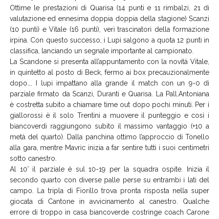
Ottime le prestazioni di Quarisa (14 punti e 11 rimbalzi, 21 di
valutazione ed ennesima doppia doppia della stagione) Scanzi
(10 punti) e Vitale (16 punti), veri trascinatori della formazione
irpina. Con questo successo, i Lupi salgono a quota 12 punti in
classifica, lanciando un segnale importante al campionato.
La Scandone si presenta all’appuntamento con la novità Vitale,
in quintetto al posto di Beck, fermo ai box precauzionalmente
dopo…. I lupi impattano alla grande il match con un 9-0 di
parziale firmato da Scanzi, Duranti e Quarisa. La Pall.Antoniana
è costretta subito a chiamare time out dopo pochi minuti. Per i
giallorossi è il solo Trentini a muovere il punteggio e così i
biancoverdi raggiungono subito il massimo vantaggio (+10 a
metà del quarto). Dalla panchina ottimo l’approccio di Tonello
alla gara, mentre Mavric inizia a far sentire tutti i suoi centimetri
sotto canestro.
Al 10’ il parziale è sul 10-19 per la squadra ospite. Inizia il
secondo quarto con diverse palle perse su entrambi i lati del
campo. La tripla di Fiorillo trova pronta risposta nella super
giocata di Cantone in avvicinamento al canestro. Qualche
errore di troppo in casa biancoverde costringe coach Carone