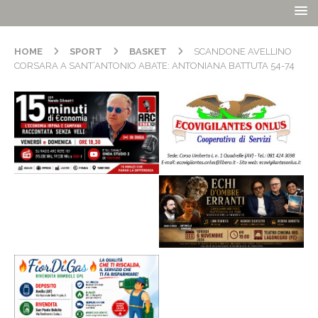
HOME
SPORT
BASKET
SCANDONE AVELLINO
CORSARA A SANT’ANTONIO ABATE: ANTONIANA BATTUTA 54-74