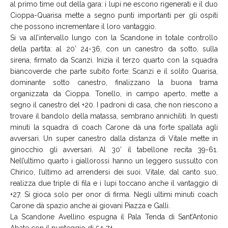
al primo time out della gara: i lupi ne escono rigenerati e il duo
Cioppa-Quarisa mette a segno punti importanti per gli ospiti
che possono incrementare il loro vantaggio.
Si va all’intervallo lungo con la Scandone in totale controllo
della partita: al 20’ 24-36, con un canestro da sotto, sulla
sirena, firmato da Scanzi. Inizia il terzo quarto con la squadra
biancoverde che parte subito forte: Scanzi e il solito Quarisa,
dominante sotto canestro, finalizzano la buona trama
organizzata da Cioppa. Tonello, in campo aperto, mette a
segno il canestro del +20. I padroni di casa, che non riescono a
trovare il bandolo della matassa, sembrano annichiliti. In questi
minuti la squadra di coach Carone dà una forte spallata agli
avversari. Un super canestro dalla distanza di Vitale mette in
ginocchio gli avversari. Al 30’ il tabellone recita 39-61.
Nell’ultimo quarto i giallorossi hanno un leggero sussulto con
Chirico, l’ultimo ad arrendersi dei suoi. Vitale, dal canto suo,
realizza due triple di fila e i lupi toccano anche il vantaggio di
+27. Si gioca solo per onor di firma. Negli ultimi minuti coach
Carone dà spazio anche ai giovani Piazza e Galli.
La Scandone Avellino espugna il Pala Tenda di Sant’Antonio
Abate con il punteggio di 54-74.