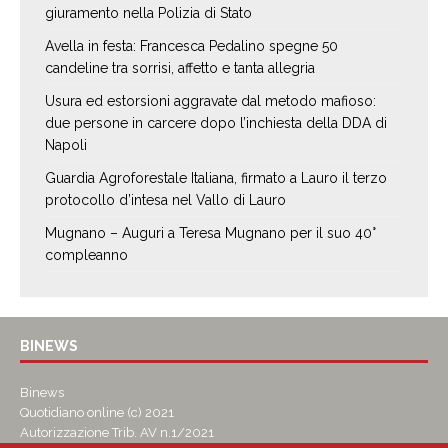
giuramento nella Polizia di Stato
Avella in festa: Francesca Pedalino spegne 50
candeline tra sorrisi, affetto e tanta allegria
Usura ed estorsioni aggravate dal metodo mafioso:
due persone in carcere dopo l’inchiesta della DDA di
Napoli
Guardia Agroforestale Italiana, firmato a Lauro il terzo
protocollo d’intesa nel Vallo di Lauro
Mugnano – Auguri a Teresa Mugnano per il suo 40°
compleanno
BINEWS
Binews
Quotidiano online (c) 2021
Autorizzazione Trib. AV n.1/2021