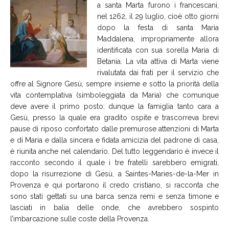
a santa Marta furono i francescani,
nel 1262, il 29 luglio, cioè otto giorni
dopo la festa di santa Maria
Maddalena, impropriamente allora
identificata con sua sorella Maria di
Betania. La vita attiva di Marta viene
rivalutata dai frati per il servizio che
offre al Signore Gesù, sempre insieme e sotto la priorità della
vita contemplativa (simboleggiata da Maria) che comunque
deve avere il primo posto; dunque la famiglia tanto cara a
Gesù, presso la quale era gradito ospite e trascorreva brevi
pause di riposo confortato dalle premurose attenzioni di Marta
e di Maria e dalla sincera e fidata amicizia del padrone di casa,
è riunita anche nel calendario. Del tutto leggendario è invece il
racconto secondo il quale i tre fratelli sarebbero emigrati,
dopo la risurrezione di Gesù, a Saintes-Maries-de-la-Mer in
Provenza e qui portarono il credo cristiano, si racconta che
sono stati gettati su una barca senza remi e senza timone e
lasciati in balia delle onde, che avrebbero sospinto
l’imbarcazione sulle coste della Provenza.