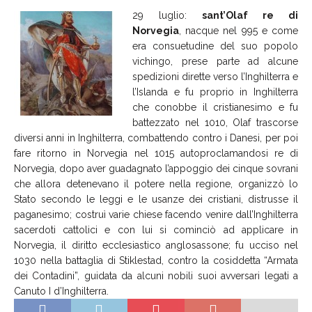
2
9 luglio:
sant’Olaf re di
Norvegia
, nacque nel 995 e come
era consuetudine del suo popolo
vichingo, prese parte ad alcune
spedizioni dirette verso l’Inghilterra e
l’Islanda e fu proprio in Inghilterra
che conobbe il cristianesimo e fu
battezzato nel 1010, Olaf trascorse
diversi anni in Inghilterra, combattendo contro i Danesi, per poi
fare ritorno in Norvegia nel 1015 autoproclamandosi re di
Norvegia, dopo aver guadagnato l’appoggio dei cinque sovrani
che allora detenevano il potere nella regione, organizzò lo
Stato secondo le leggi e le usanze dei cristiani, distrusse il
paganesimo; costruì varie chiese facendo venire dall’Inghilterra
sacerdoti cattolici e con lui si cominciò ad applicare in
Norvegia, il diritto ecclesiastico anglosassone; fu ucciso nel
1030 nella battaglia di Stiklestad, contro la cosiddetta “Armata
dei Contadini”, guidata da alcuni nobili suoi avversari legati a
Canuto I d’Inghilterra.