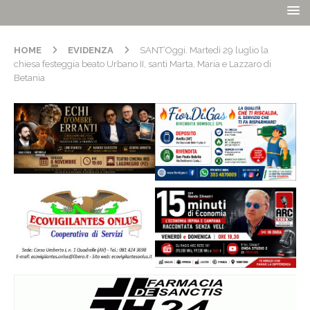
HOME
EVIDENZA
SANT’Oggi. Martedì 29 luglio la
chiesa festeggia beato Urbano II, santi Marta, Maria e Lazzaro di
Betania