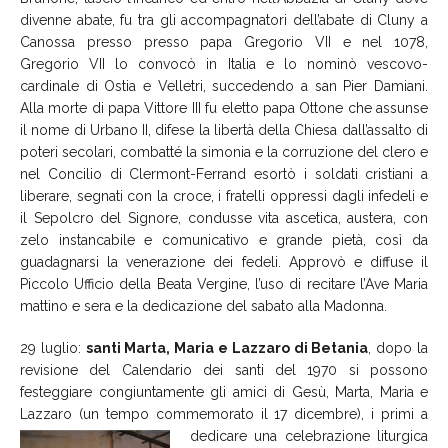
divenne abate, fu tra gli accompagnatori dell’abate di Cluny a
Canossa presso presso papa Gregorio VII e nel 1078,
Gregorio VII lo convocò in Italia e lo nominò vescovo-
cardinale di Ostia e Velletri, succedendo a san Pier Damiani.
Alla morte di papa Vittore III fu eletto papa Ottone che assunse
il nome di Urbano II, difese la libertà della Chiesa dall’assalto di
poteri secolari, combatté la simonia e la corruzione del clero e
nel Concilio di Clermont-Ferrand esortò i soldati cristiani a
liberare, segnati con la croce, i fratelli oppressi dagli infedeli e
il Sepolcro del Signore, condusse vita ascetica, austera, con
zelo instancabile e comunicativo e grande pietà, così da
guadagnarsi la venerazione dei fedeli. Approvò e diffuse il
Piccolo Ufficio della Beata Vergine, l’uso di recitare l’Ave Maria
mattino e sera e la dedicazione del sabato alla Madonna.
29 luglio:
santi Marta, Maria e Lazzaro di Betania
, dopo la
revisione del Calendario dei santi del 1970 si possono
festeggiare congiuntamente gli amici di Gesù, Marta, Maria e
Lazzaro (un tempo commemorato il 17
dicembre), i primi a
dedicare una celebrazione liturgica