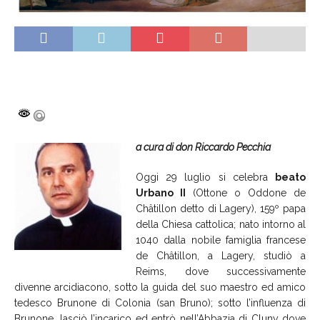
a cura di don Riccardo Pecchia
Oggi 29 luglio si celebra
beato
Urbano II
(Ottone o Oddone de
Châtillon detto di Lagery), 159º papa
della Chiesa cattolica; nato intorno al
1040 dalla nobile famiglia francese
de Châtillon, a Lagery, studiò a
Reims, dove successivamente
divenne arcidiacono, sotto la guida del suo maestro ed amico
tedesco Brunone di Colonia (san Bruno); sotto l’influenza di
Brunone, lasciò l’incarico ed entrò nell’Abbazia di Cluny dove