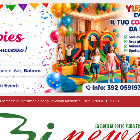
Promessa di Matrimonio per gli avellani Michele e Lucia Vittoria
100 DI
a di energia elettrica – i Carabinieri denunciano un 65enne
EVIDENZA
sei per me lo specchio e il porto” D’Amelio: “Gettiamo un seme d’impegno futuro