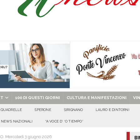
ant’Andrea — Appello per l’inclusione e la tutela delle tradizioni di Sirignano
dí, 7 Agosto 2026
ALMANACCO
Carla Miceli: gli auguri speciali della famiglia Colucci
100 DI QUESTI GIORNI
chiesa celebra il Martirio di san Giovanni Battista e santa Sabina
EVIDENZA
RT
100 DI QUESTI GIORNI
CULTURA E MANIFESTAZIONI
VI
QUADRELLE
SPERONE
SIRIGNANO
LAURO E DINTORNI
NEWS NAZIONALI
“A VOCE D’ ‘O TIEMPO”
. Mercoledì 3 giugno 2026
BI