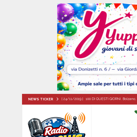
[ 24/11/2019 ]
100 DI QUESTI GIORNI. Bolzano, 
NEWS TICKER
QUESTI GIORNI
[ 07/08/2026 ]
Montoro (AV): Ruba circa 130mil
[ 07/08/2026 ]
Lioni, si presenta il libro “Tu 