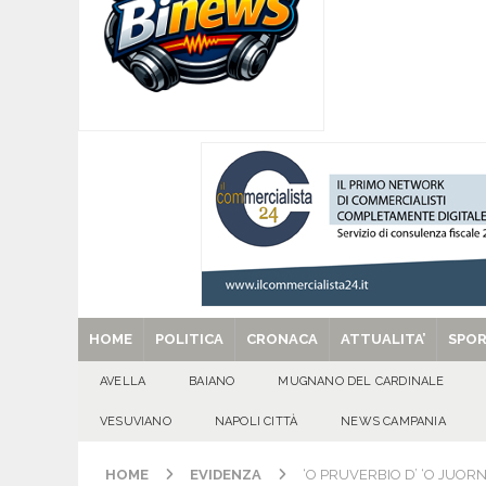
per tante e tanti”
ALTA IRPINIA
[ 07/08/2026 ]
Per la dignità del gonfalone di S
CULTURA E MANIFESTAZIONI
[ 07/08/2026 ]
ALMANACCO DEL GIORNO. Vener
[ 07/08/2026 ]
Baiano in festa per i 40 anni di 
[ 29/08/2025 ]
SANT’Oggi. Venerdì 29 agosto la 
HOME
POLITICA
CRONACA
ATTUALITA’
SPO
AVELLA
BAIANO
MUGNANO DEL CARDINALE
VESUVIANO
NAPOLI CITTÀ
NEWS CAMPANIA
HOME
EVIDENZA
‘O PRUVERBIO D’ ‘O JUORNO