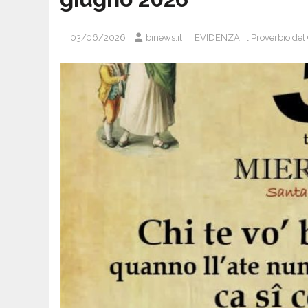
03/06/2026
binews.it
EVIDENZA
,
Il Proverbio del