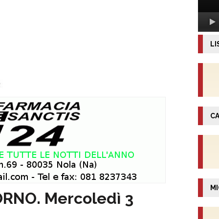
LI
CA
MI
ORNO. Mercoledì 3