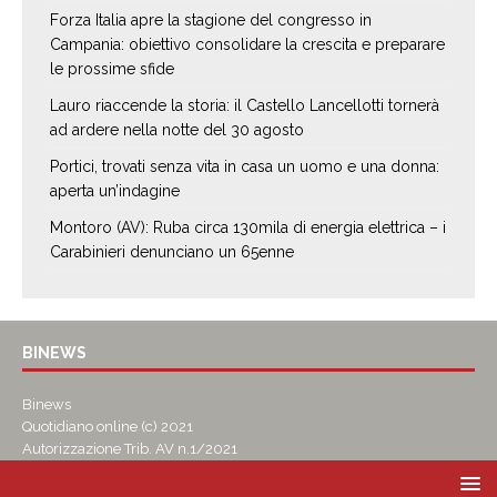
Forza Italia apre la stagione del congresso in
Campania: obiettivo consolidare la crescita e preparare
le prossime sfide
Lauro riaccende la storia: il Castello Lancellotti tornerà
ad ardere nella notte del 30 agosto
Portici, trovati senza vita in casa un uomo e una donna:
aperta un’indagine
Montoro (AV): Ruba circa 130mila di energia elettrica – i
Carabinieri denunciano un 65enne
BINEWS
Binews
Quotidiano online (c) 2021
Autorizzazione Trib. AV n.1/2021