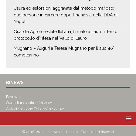
Usura ed estorsioni aggravate dal metodo mafioso:
due persone in carcere dopo l’inchiesta della DDA di
Napoli
Guardia Agroforestale Italiana, firmato a Lauro il terzo
protocollo d’intesa nel Vallo di Lauro
Mugnano – Auguri a Teresa Mugnano per il suo 40°
compleanno
BINEWS
Binews
Quotidiano online (c) 2021
Autorizzazione Trib. AV n.1/2021
© 2016-2021 - binews.it - Notizie - Tutti i diritti riservati