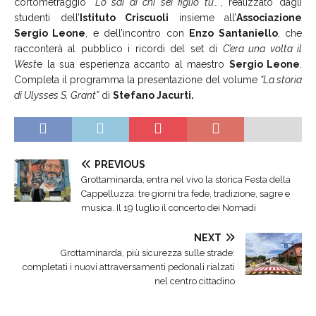
cortometraggio
“Lo sai di chi sei figlio tu…”
, realizzato dagli
studenti dell’
Istituto Criscuoli
insieme all’
Associazione
Sergio Leone
, e dell’incontro con
Enzo Santaniello
, che
racconterà al pubblico i ricordi del set di
C’era una volta il
West
e la sua esperienza accanto al maestro
Sergio Leone
.
Completa il programma la presentazione del volume
“La storia
di Ulysses S. Grant”
di
Stefano Jacurti.
PREVIOUS
Grottaminarda, entra nel vivo la storica Festa della
Cappelluzza: tre giorni tra fede, tradizione, sagre e
musica. Il 19 luglio il concerto dei Nomadi
NEXT
Grottaminarda, più sicurezza sulle strade:
completati i nuovi attraversamenti pedonali rialzati
nel centro cittadino