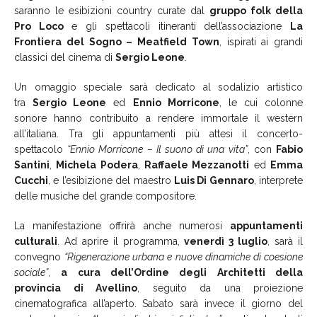
saranno le esibizioni country curate dal
gruppo folk della
Pro Loco
e gli spettacoli itineranti dell’associazione
La
Frontiera del Sogno – Meatfield Town
, ispirati ai grandi
classici del cinema di
Sergio Leone
.
Un omaggio speciale sarà dedicato al sodalizio artistico
tra
Sergio Leone
ed
Ennio Morricone
, le cui colonne
sonore hanno contribuito a rendere immortale il western
all’italiana. Tra gli appuntamenti più attesi il concerto-
spettacolo
“Ennio Morricone – Il suono di una vita”
, con
Fabio
Santini
,
Michela Podera
,
Raffaele Mezzanotti
ed
Emma
Cucchi
, e l’esibizione del maestro
Luis Di Gennaro
, interprete
delle musiche del grande compositore.
La manifestazione offrirà anche numerosi
appuntamenti
culturali
. Ad aprire il programma,
venerdì 3 luglio
, sarà il
convegno
“Rigenerazione urbana e nuove dinamiche di coesione
sociale”
,
a cura dell’Ordine degli Architetti della
provincia di Avellino
, seguito da una proiezione
cinematografica all’aperto. Sabato sarà invece il giorno del