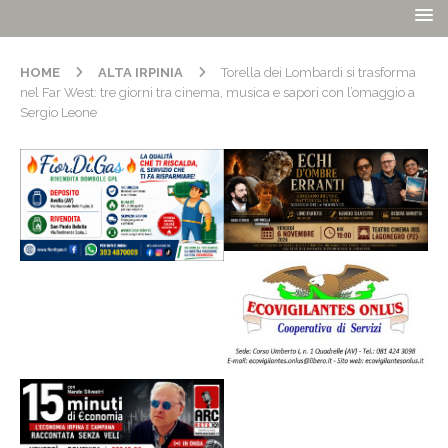
HOME
ALTA IRPINIA
Torella dei Lombardi si trasforma
nel Far West: tre giorni tra cinema, musica e sapori con l’omaggio a
Sergio Leone