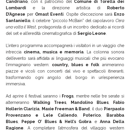
Candriano
, con il patrocinio del
Comune di Torella dei
Lombardi
e la direzione artistica di
Roberto
D’Agnese
per
Omast Eventi
. Ospite d’eccezione sarà
Enzo
Santaniello
, il celebre “piccolo McBain” del capolavoro
C’era
una volta il West
, protagonista di un incontro dedicato ai ricordi
del set e all’eredità cinematografica di
Sergio Leone
.
L’intero programma accompagnerà i visitatori in un viaggio che
intreccia
cinema, musica e memoria
. La colonna sonora
dell’evento sarà affidata ai linguaggi musicali che più evocano
l’immaginario western:
country, blues e folk
animeranno
piazze e vicoli con concerti dal vivo e spettacoli itineranti,
trasformando ogni angolo del borgo in un’esperienza
immersiva.
Ad aprire il festival saranno i
Frogs
, mentre nelle tre serate si
alterneranno
Walking Trees
,
Mandolino Blues
,
Fabio
Hollerin Clarizia
,
Maxie Freeman & Band
, il duo
Pierpaolo
Provenzano e Lele Caliendo
,
Poterico
,
Barabba
Blues
,
Peppe O’ Blues & Hell’s Gobra
e
Anna Della
Ragione
. A completare l’atmosfera del villaggio western