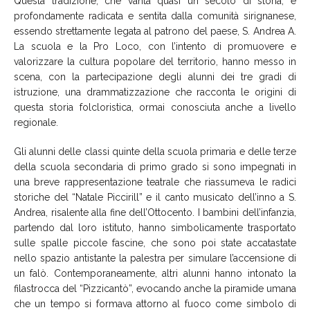
Questa tradizione, che vanta quasi un secolo di storia, è
profondamente radicata e sentita dalla comunità sirignanese,
essendo strettamente legata al patrono del paese, S. Andrea A.
La scuola e la Pro Loco, con l’intento di promuovere e
valorizzare la cultura popolare del territorio, hanno messo in
scena, con la partecipazione degli alunni dei tre gradi di
istruzione, una drammatizzazione che racconta le origini di
questa storia folcloristica, ormai conosciuta anche a livello
regionale.
Gli alunni delle classi quinte della scuola primaria e delle terze
della scuola secondaria di primo grado si sono impegnati in
una breve rappresentazione teatrale che riassumeva le radici
storiche del “Natale Piccirill” e il canto musicato dell’inno a S.
Andrea, risalente alla fine dell’Ottocento. I bambini dell’infanzia,
partendo dal loro istituto, hanno simbolicamente trasportato
sulle spalle piccole fascine, che sono poi state accatastate
nello spazio antistante la palestra per simulare l’accensione di
un falò. Contemporaneamente, altri alunni hanno intonato la
filastrocca del “Pizzicantò”, evocando anche la piramide umana
che un tempo si formava attorno al fuoco come simbolo di