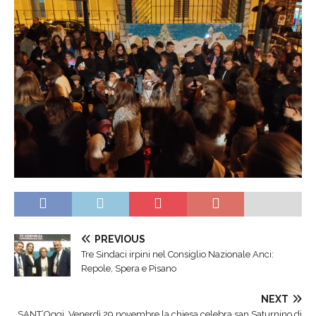
PREVIOUS
Tre Sindaci irpini nel Consiglio Nazionale Anci:
Repole, Spera e Pisano
NEXT
SANT’Oggi. Venerdì 29 novembre la chiesa celebra san Saturnino di