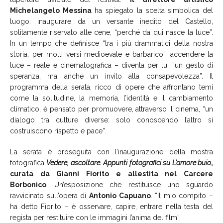
Michelangelo Messina
ha spiegato la scelta simbolica del
luogo: inaugurare da un versante inedito del Castello,
solitamente riservato alle cene, “perché da qui nasce la luce”.
In un tempo che definisce “tra i più drammatici della nostra
storia, per molti versi medioevale e barbarico”, accendere la
luce – reale e cinematografica – diventa per lui “un gesto di
speranza, ma anche un invito alla consapevolezza”. Il
programma della serata, ricco di opere che affrontano temi
come la solitudine, la memoria, l’identità e il cambiamento
climatico, è pensato per promuovere, attraverso il cinema, “un
dialogo tra culture diverse: solo conoscendo l’altro si
costruiscono rispetto e pace”.
La serata è proseguita con l’inaugurazione della mostra
fotografica
Vedere, ascoltare. Appunti fotografici su L’amore buio
,
curata da Gianni Fiorito e allestita nel Carcere
Borbonico
. Un’esposizione che restituisce uno sguardo
ravvicinato sull’opera di
Antonio Capuano
. “Il mio compito –
ha detto Fiorito – è osservare, capire, entrare nella testa del
regista per restituire con le immagini l’anima del film”.