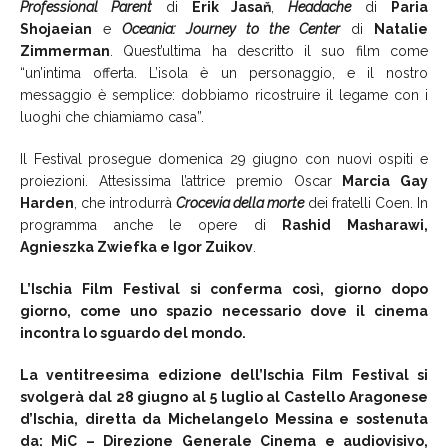
Professional Parent
di
Erik Jasaň
,
Headache
di
Paria
Shojaeian
e
Oceania: Journey to the Center
di
Natalie
Zimmerman
. Quest’ultima ha descritto il suo film come
“un’intima offerta. L’isola è un personaggio, e il nostro
messaggio è semplice: dobbiamo ricostruire il legame con i
luoghi che chiamiamo casa”.
Il Festival prosegue domenica 29 giugno con nuovi ospiti e
proiezioni. Attesissima l’attrice premio Oscar
Marcia Gay
Harden
, che introdurrà
Crocevia della morte
dei fratelli Coen. In
programma anche le opere di
Rashid Masharawi,
Agnieszka Zwiefka e Igor Zuikov
.
L’Ischia Film Festival si conferma così, giorno dopo
giorno, come uno spazio necessario dove il cinema
incontra lo sguardo del mondo.
La ventitreesima edizione dell’Ischia Film Festival si
svolgerà dal 28 giugno al 5 luglio al Castello Aragonese
d’Ischia, diretta da Michelangelo Messina e sostenuta
da: MiC – Direzione Generale Cinema e audiovisivo,