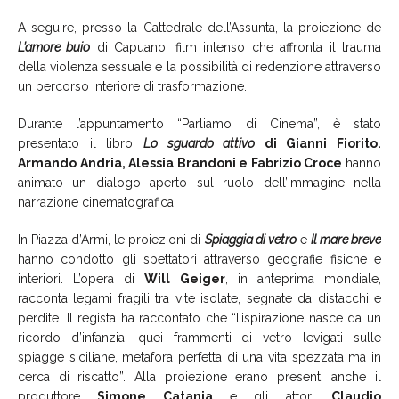
A seguire, presso la Cattedrale dell’Assunta, la proiezione de
L’amore buio
di Capuano, film intenso che affronta il trauma
della violenza sessuale e la possibilità di redenzione attraverso
un percorso interiore di trasformazione.
Durante l’appuntamento “Parliamo di Cinema”, è stato
presentato il libro
Lo sguardo attivo
di Gianni Fiorito.
Armando Andria, Alessia Brandoni e Fabrizio Croce
hanno
animato un dialogo aperto sul ruolo dell’immagine nella
narrazione cinematografica.
In Piazza d’Armi, le proiezioni di
Spiaggia di vetro
e
Il mare breve
hanno condotto gli spettatori attraverso geografie fisiche e
interiori. L’opera di
Will Geiger
, in anteprima mondiale,
racconta legami fragili tra vite isolate, segnate da distacchi e
perdite. Il regista ha raccontato che “l’ispirazione nasce da un
ricordo d’infanzia: quei frammenti di vetro levigati sulle
spiagge siciliane, metafora perfetta di una vita spezzata ma in
cerca di riscatto”. Alla proiezione erano presenti anche il
produttore
Simone Catania
e gli attori
Claudio