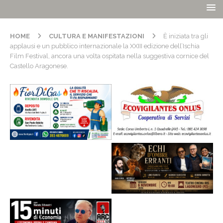
HOME
CULTURA E MANIFESTAZIONI
È iniziata tra gli
applausi e un pubblico internazionale la XXIII edizione dell’Ischia
Film Festival, ancora una volta ospitata nella suggestiva cornice del
Castello Aragonese.