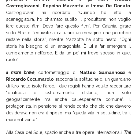
Castrogiovanni, Peppino Mazzotta e Imma De Donato
.
Castrogiovanni ha ricordato: “Quando ho letto la
sceneggiatura, ho chiamato subito il produttore: non voglio
fare questo film. Devo fare questo film”. Per Catania, girare
sullo Stretto “equivale a catturare un’immagine che potrebbe
restare nella storia”, mentre Mazzotta ha sottolineato: “Ogni
storia ha bisogno di un antagonista. È lui a far emergere il
cambiamento nell’eroe. E da un po’ mi trovo spesso in quel
ruolo”.
Il mare breve
, cortometraggio di
Matteo Gamannossi
e
Riccardo Cocumarolo
, racconta la solitudine di un guardiano
di faro nelle isole Faroe. I due registi hanno voluto raccontare
“qualcosa di estremamente distante, non solo
geograficamente ma anche dall’esperienza comune”. Il
protagonista, in pensione, si rende conto che ciò che davvero
desiderava non era il riposo, ma “quella vita in solitudine, tra il
mare e il vento”.
Alla Casa del Sole, spazio anche a tre opere internazionali:
The