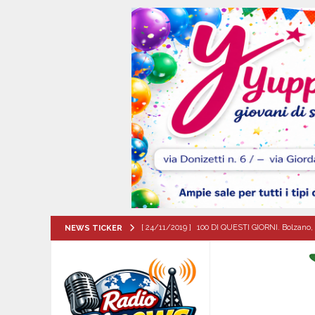
[ 24/11/2019 ]
100 DI QUESTI GIORNI. Bolzano, 
NEWS TICKER
QUESTI GIORNI
[ 09/08/2026 ]
Flumeri, ieri 8 agosto ’26 l’alza
[ 09/08/2026 ]
MUGNANO DEL CARDINALE. Chi er