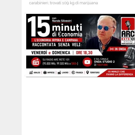
carabinieri, trovati 109 kg di marijuana