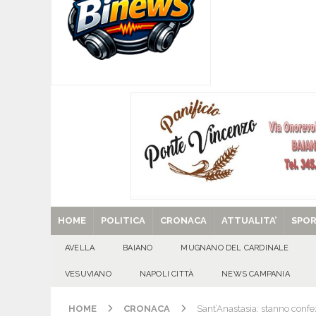
Santa Filomena
CRONACA
[ 09/08/2026 ]
Baiano, smarrito un Chihuahua: l
[ 09/08/2026 ]
Festa della Mozzarella di Bufala
CASERTANA
[ 09/08/2026 ]
Mugnano del Cardinale, tragedi
ATTUALITA'
[ 29/08/2025 ]
SANT’Oggi. Venerdì 29 agosto la 
HOME
POLITICA
CRONACA
ATTUALITA’
SPO
AVELLA
BAIANO
MUGNANO DEL CARDINALE
VESUVIANO
NAPOLI CITTÀ
NEWS CAMPANIA
HOME
CRONACA
Sant’Anastasia: stanno conf