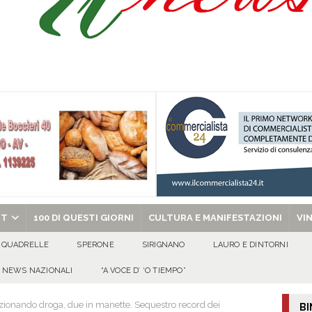
’appello per ritrovarlo
ATTUALITA'
 a Cancello ed Arnone: filiera bufalina solida ed in crescita continua
AREA
a nel giorno di Santa Filomena: muore il 60enne Carmine Colucci
chiesa celebra il Martirio di san Giovanni Battista e santa Sabina
EVIDENZA
RT
100 DI QUESTI GIORNI
CULTURA E MANIFESTAZIONI
VI
QUADRELLE
SPERONE
SIRIGNANO
LAURO E DINTORNI
NEWS NAZIONALI
“A VOCE D’ ‘O TIEMPO”
ezionando droga, due in manette. Sequestro record dei
BI