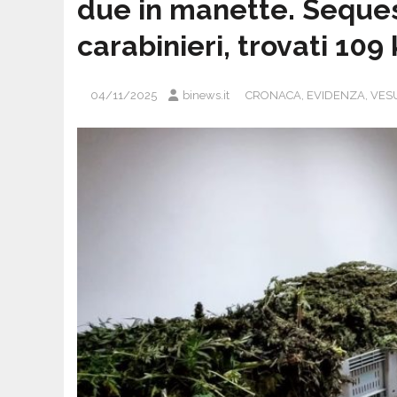
due in manette. Seques
carabinieri, trovati 109
04/11/2025
binews.it
CRONACA
,
EVIDENZA
,
VES