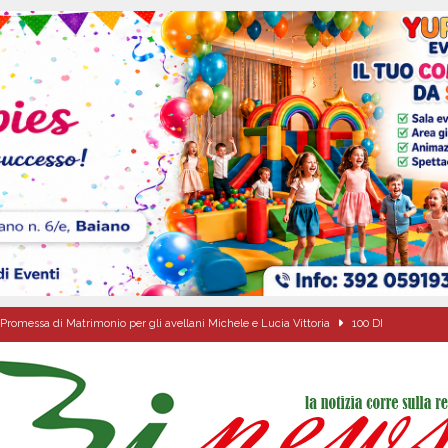
Promessa di Matrimonio per gli avellani Michele e Lucia Vittoria
100 DI
ta del nuovo “Giglio“ di grano.
ALTA IRPINIA
a Carmine Colucci, il 60enne morto tragicamente nel giorno della festa di