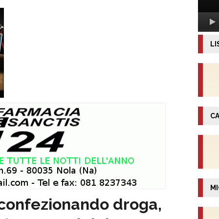
LI
CA
MI
 confezionando droga,