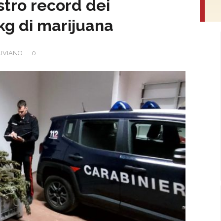
tro record dei
 kg di marijuana
UVIANO
0