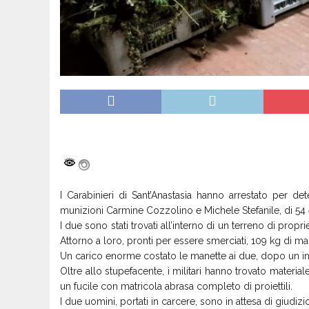
I Carabinieri di Sant’Anastasia hanno arrestato per de
munizioni Carmine Cozzolino e Michele Stefanile, di 54 e 
I due sono stati trovati all’interno di un terreno di pr
Attorno a loro, pronti per essere smerciati, 109 kg di mar
Un carico enorme costato le manette ai due, dopo un inut
Oltre allo stupefacente, i militari hanno trovato materia
un fucile con matricola abrasa completo di proiettili.
I due uomini, portati in carcere, sono in attesa di giudizio