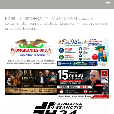
HOME
CRONACA
PALMA CAMPANIA: stalking
condominiale, 54enne arrestato dai Carabinieri. Minaccia i vicini con
un coltello da cucina