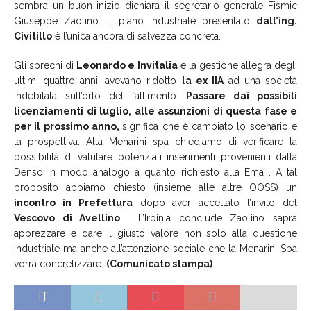
sembra un buon inizio dichiara il segretario generale Fismic
Giuseppe Zaolino. Il piano industriale presentato
dall’ing.
Civitillo
è l’unica ancora di salvezza concreta.
Gli sprechi di
Leonardo e Invitalia
e la gestione allegra degli
ultimi quattro anni, avevano ridotto
la ex IIA
ad una società
indebitata sull’orlo del fallimento.
Passare dai possibili
licenziamenti di luglio, alle assunzioni di questa fase e
per il prossimo anno,
significa che è cambiato lo scenario e
la prospettiva. Alla Menarini spa chiediamo di verificare la
possibilità di valutare potenziali inserimenti provenienti dalla
Denso in modo analogo a quanto richiesto alla Ema . A tal
proposito abbiamo chiesto (insieme alle altre OOSS) un
incontro in Prefettura
dopo aver accettato l’invito del
Vescovo di Avellino
. L’Irpinia conclude Zaolino saprà
apprezzare e dare il giusto valore non solo alla questione
industriale ma anche all’attenzione sociale che la Menarini Spa
vorrà concretizzare.
(Comunicato stampa)