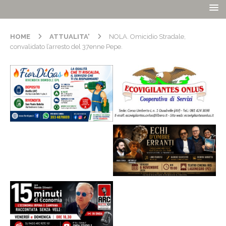
HOME
ATTUALITA'
NOLA. Omicidio Stradale,
convalidato l’arresto del 37enne Pepe.