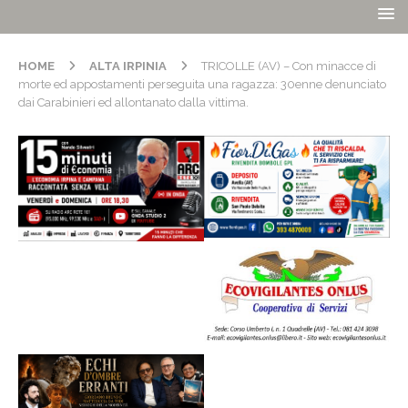
HOME
ALTA IRPINIA
TRICOLLE (AV) – Con minacce di
morte ed appostamenti perseguita una ragazza: 30enne denunciato
dai Carabinieri ed allontanato dalla vittima.