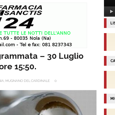
LI
ogrammata – 30 Luglio
CA
ore 15:50.
NIA
,
MUGNANO DEL CARDINALE
0
MI