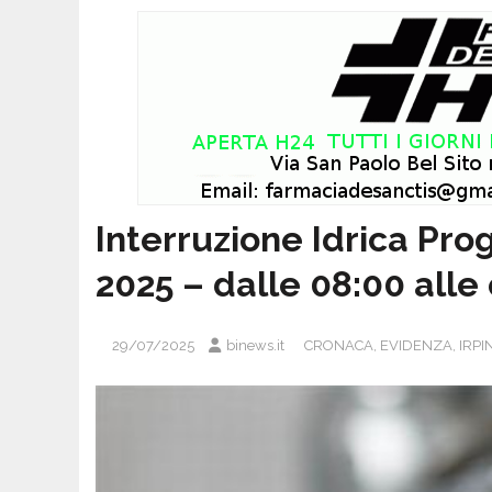
Interruzione Idrica Pr
2025 – dalle 08:00 alle 
29/07/2025
binews.it
CRONACA
,
EVIDENZA
,
IRPI