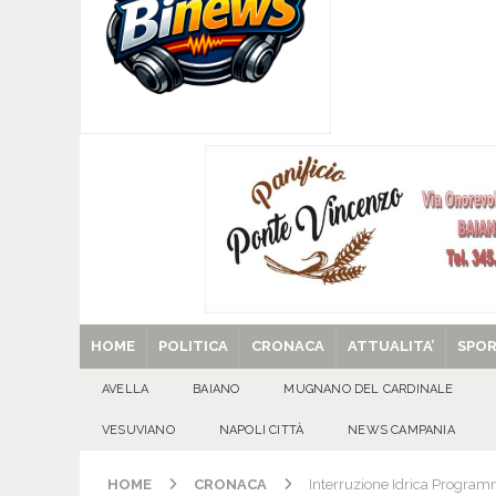
CITTA'
[ 06/08/2026 ]
Mugnano del Cardinale, Iolanda 
[ 06/08/2026 ]
Lutto ad Avella: è scomparso i
[ 06/08/2026 ]
Brusciano dà il benvenuto all’Ago
Gigli
CULTURA E MANIFESTAZIONI
[ 29/08/2025 ]
SANT’Oggi. Venerdì 29 agosto la 
HOME
POLITICA
CRONACA
ATTUALITA’
SPO
AVELLA
BAIANO
MUGNANO DEL CARDINALE
VESUVIANO
NAPOLI CITTÀ
NEWS CAMPANIA
HOME
CRONACA
Interruzione Idrica Programm