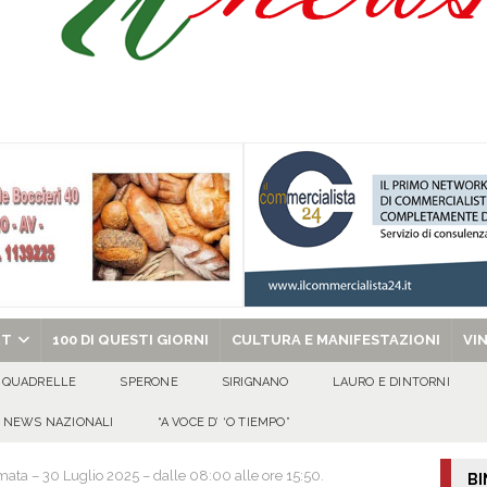
Prisco è la nuova agente della Polizia Municipale
ATTUALITA'
l dott. Domenico Amato, aveva 85 anni
AVELLA
sto Antoniano Bruscianese: al via il conto alla rovescia per la 151ª Festa dei
chiesa celebra il Martirio di san Giovanni Battista e santa Sabina
EVIDENZA
RT
100 DI QUESTI GIORNI
CULTURA E MANIFESTAZIONI
VI
QUADRELLE
SPERONE
SIRIGNANO
LAURO E DINTORNI
NEWS NAZIONALI
“A VOCE D’ ‘O TIEMPO”
ata – 30 Luglio 2025 – dalle 08:00 alle ore 15:50.
BI