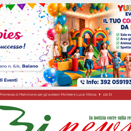
Promessa di Matrimonio per gli avellani Michele e Lucia Vittoria
100 DI
de che vive da oltre due secoli
ATTUALITA'
ipula protolocco d’intesa con la guardia Agroforestale Italiana
SALERNO