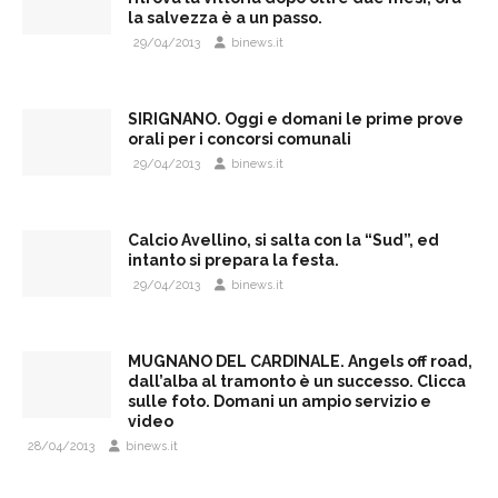
la salvezza è a un passo.
29/04/2013
binews.it
SIRIGNANO. Oggi e domani le prime prove
orali per i concorsi comunali
29/04/2013
binews.it
Calcio Avellino, si salta con la “Sud”, ed
intanto si prepara la festa.
29/04/2013
binews.it
MUGNANO DEL CARDINALE. Angels off road,
dall’alba al tramonto è un successo. Clicca
sulle foto. Domani un ampio servizio e
video
28/04/2013
binews.it