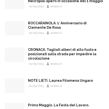
Necropoli aperti in occasione del 1 maggio
01/05/2013
binews.it
ROCCARAINOLA: 1′ Anniversario di
Clemente De Rosa
01/05/2013
binews.it
CRONACA. Tagliati alberi di alto fusto e
posizionati sulla strada per impedire la
circolazione
01/05/2013
binews.it
NOTE LIETI. Laurea Filomena Ungaro
01/05/2013
binews.it
Primo Maggio. La Festa del Lavoro.