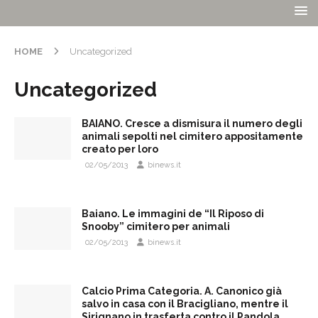
HOME
Uncategorized
Uncategorized
BAIANO. Cresce a dismisura il numero degli
animali sepolti nel cimitero appositamente
creato per loro
02/05/2013
binews.it
Baiano. Le immagini de “Il Riposo di
Snooby” cimitero per animali
02/05/2013
binews.it
Calcio Prima Categoria. A. Canonico già
salvo in casa con il Bracigliano, mentre il
Sirignano in trasferta contro il Pandola