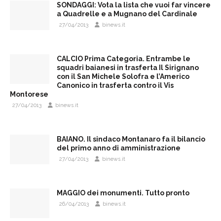
SONDAGGI: Vota la lista che vuoi far vincere
a Quadrelle e a Mugnano del Cardinale
27/04/2013
binews.it
CALCIO Prima Categoria. Entrambe le
squadri baianesi in trasferta Il Sirignano
con il San Michele Solofra e l’Americo
Canonico in trasferta contro il Vis
Montorese
27/04/2013
binews.it
BAIANO. Il sindaco Montanaro fa il bilancio
del primo anno di amministrazione
27/04/2013
binews.it
MAGGIO dei monumenti. Tutto pronto
26/04/2013
binews.it