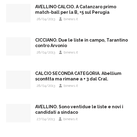
AVELLINO CALCIO. A Catanzaro primo
match-ball per la B, +5 sul Perugia
28/04/2013
binews.it
CICCIANO. Due le liste in campo, Tarantino
contro Arvonio
28/04/2013
binews.it
CALCIO SECONDA CATEGORIA. Abellium
sconfitta ma rimane a + 3 dal Cral.
28/04/2013
binews.it
AVELLINO. Sono ventidue le liste e novi i
candidati a sindaco
27/04/2013
binews.it