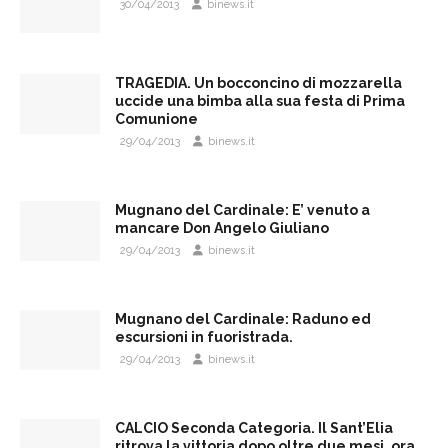
30/04/2013
binews.it
TRAGEDIA. Un bocconcino di mozzarella
uccide una bimba alla sua festa di Prima
Comunione
29/04/2013
binews.it
Mugnano del Cardinale: E’ venuto a
mancare Don Angelo Giuliano
29/04/2013
binews.it
Mugnano del Cardinale: Raduno ed
escursioni in fuoristrada.
29/04/2013
binews.it
CALCIO Seconda Categoria. Il Sant’Elia
ritrova la vittoria dopo oltre due mesi, ora