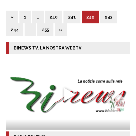
«
1
…
240
241
242
243
244
…
255
»
BINEWS TV. LA NOSTRA WEBTV