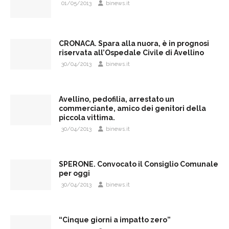
01/05/2013
binews.it
CRONACA. Spara alla nuora, è in prognosi
riservata all’Ospedale Civile di Avellino
30/04/2013
binews.it
Avellino, pedofilia, arrestato un
commerciante, amico dei genitori della
piccola vittima.
30/04/2013
binews.it
SPERONE. Convocato il Consiglio Comunale
per oggi
30/04/2013
binews.it
“Cinque giorni a impatto zero”