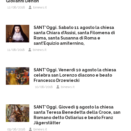
Giovanni Dehon
12/08/2018
binews.it
SANT’Oggi. Sabato 11 agosto la chiesa
santa Chiara d’Assisi, santa Filomena di
Roma, santa Susanna di Roma e
sant’Equizio amiternino,
11/08/2018
binews.it
SANT’Oggi. Venerdì 10 agosto la chiesa
celebra san Lorenzo diacono e beato
Francesco Drzewiecki
10/08/2018
binews.it
SANT’Oggi. Giovedì 9 agosto la chiesa
santa Teresa Benedetta della Croce, san
Romano detto Ostiarius e beato Franz
Jägerstätter
09/08/2018
binews.it