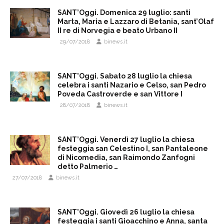
SANT’Oggi. Domenica 29 luglio: santi
Marta, Maria e Lazzaro di Betania, sant’Olaf
II re di Norvegia e beato Urbano II
29/07/2018
binews.it
SANT’Oggi. Sabato 28 luglio la chiesa
celebra i santi Nazario e Celso, san Pedro
Poveda Castroverde e san Vittore I
28/07/2018
binews.it
SANT’Oggi. Venerdì 27 luglio la chiesa
festeggia san Celestino I, san Pantaleone
di Nicomedia, san Raimondo Zanfogni
detto Palmerio …
27/07/2018
binews.it
SANT’Oggi. Giovedì 26 luglio la chiesa
festeggia i santi Gioacchino e Anna, santa