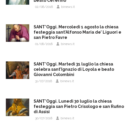
beato Ceferino
02/08/2018
binews.it
SANT’Oggi. Mercoledì 1 agosto la chiesa
festeggia sant’Alfonso Maria de’ Liguori e
san Pietro Favre
01/08/2018
binews.it
SANT’Oggi. Martedì 31 luglio la chiesa
celebra sant’Ignazio di Loyola e beato
Giovanni Colombini
31/07/2018
binews.it
SANT’Oggi. Lunedì 30 luglio la chiesa
festeggia san Pietro Crisologo e san Rufino
di Assisi
30/07/2018
binews.it