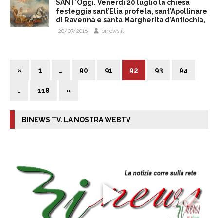
SANT’Oggi. Venerdì 20 luglio la chiesa
festeggia sant’Elia profeta, sant’Apollinare
di Ravenna e santa Margherita d’Antiochia,
20/07/2018
binews.it
«
1
…
90
91
92
93
94
…
118
»
BINEWS TV. LA NOSTRA WEBTV