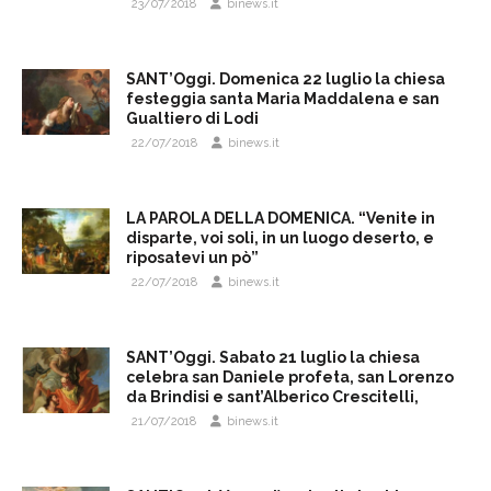
23/07/2018
binews.it
SANT’Oggi. Domenica 22 luglio la chiesa
festeggia santa Maria Maddalena e san
Gualtiero di Lodi
22/07/2018
binews.it
LA PAROLA DELLA DOMENICA. “Venite in
disparte, voi soli, in un luogo deserto, e
riposatevi un pò”
22/07/2018
binews.it
SANT’Oggi. Sabato 21 luglio la chiesa
celebra san Daniele profeta, san Lorenzo
da Brindisi e sant’Alberico Crescitelli,
21/07/2018
binews.it