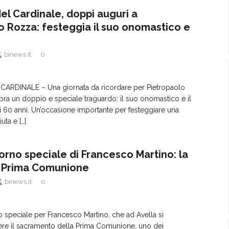
l Cardinale, doppi auguri a
o Rozza: festeggia il suo onomastico e
binews.it
0
RDINALE – Una giornata da ricordare per Pietropaolo
ra un doppio e speciale traguardo: il suo onomastico e il
60 anni. Un’occasione importante per festeggiare una
iuta e
[…]
giorno speciale di Francesco Martino: la
a Prima Comunione
binews.it
0
 speciale per Francesco Martino, che ad Avella si
vere il sacramento della Prima Comunione, uno dei