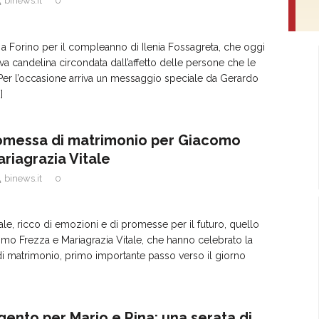
binews.it
0
a a Forino per il compleanno di Ilenia Fossagreta, che oggi
 candelina circondata dall’affetto delle persone che le
Per l’occasione arriva un messaggio speciale da Gerardo
]
omessa di matrimonio per Giacomo
ariagrazia Vitale
binews.it
0
le, ricco di emozioni e di promesse per il futuro, quello
mo Frezza e Mariagrazia Vitale, che hanno celebrato la
i matrimonio, primo importante passo verso il giorno
gento per Mario e Rina: una serata di