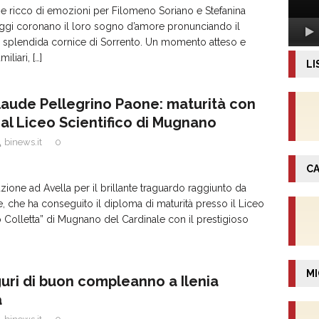
 e ricco di emozioni per Filomeno Soriano e Stefanina
ggi coronano il loro sogno d’amore pronunciando il
lla splendida cornice di Sorrento. Un momento atteso e
miliari,
[…]
LI
laude Pellegrino Paone: maturità con
 al Liceo Scientifico di Mugnano
binews.it
0
CA
ione ad Avella per il brillante traguardo raggiunto da
, che ha conseguito il diploma di maturità presso il Liceo
ro Colletta” di Mugnano del Cardinale con il prestigioso
MI
guri di buon compleanno a Ilenia
a