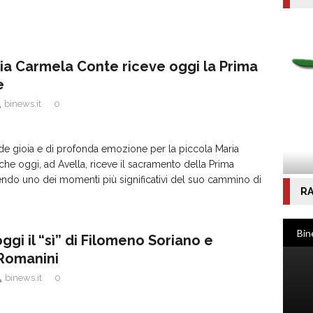
ria Carmela Conte riceve oggi la Prima
e
binews.it
0
de gioia e di profonda emozione per la piccola Maria
he oggi, ad Avella, riceve il sacramento della Prima
ndo uno dei momenti più significativi del suo cammino di
RA
ggi il “sì” di Filomeno Soriano e
Romanini
binews.it
0