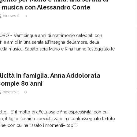
 musica con Alessandro Conte
binews.it
0
O – Venticinque anni di matrimonio celebrati con
iari e amici in una serata all’insegna dell’amore, della
ella musica. Sabato sera Mario e Rina hanno festeggiato le
licità in famiglia. Anna Addolorata
compie 80 anni
binews.it
0
ello.. E’ il motto di affettuosa e fine espressività, con cui
, il figlio, tecnico specializzato, ha contrassegnato le foto
ione, con cui ha fissato i momenti– top
[…]