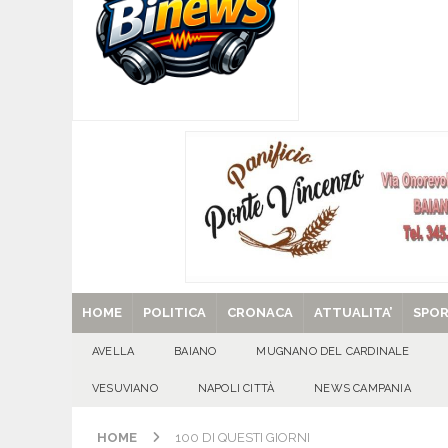
[ 07/08/2026 ]
Forza Italia apre la stagione de
sfide
ATTUALITA'
[ 07/08/2026 ]
Lauro riaccende la storia: il Cas
[ 07/08/2026 ]
Portici, trovati senza vita in 
[ 07/08/2026 ]
Montoro (AV): Ruba circa 130mil
[ 29/08/2025 ]
SANT’Oggi. Venerdì 29 agosto la 
HOME
POLITICA
CRONACA
ATTUALITA’
SPO
AVELLA
BAIANO
MUGNANO DEL CARDINALE
VESUVIANO
NAPOLI CITTÀ
NEWS CAMPANIA
HOME
100 DI QUESTI GIORNI