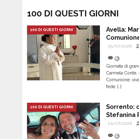
100 DI QUESTI GIORNI
Avella: Ma
100 DI QUESTI GIORNI
Comunion
05/07/2026
Giornata di gran
Carmela Conte, c
Comunione, vive
fede.
[…]
Sorrento: o
100 DI QUESTI GIORNI
Stefanina 
04/07/2026