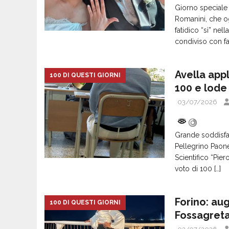
Giorno speciale
Romanini, che o
fatidico “sì” ne
condiviso con fa
Avella app
100 DI QUESTI GIORNI
100 e lode
03/07/2026
Grande soddisfaz
Pellegrino Paone
Scientifico “Pie
voto di 100
[…]
Forino: au
100 DI QUESTI GIORNI
Fossagret