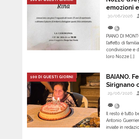
emozioni e
30/06/2026
PIANO DI MONTOR
l’affetto di famil
condivisione e d
loro Nozze
[…]
BAIANO. Fe
100 DI QUESTI GIORNI
Sirignano 
29/06/2026
Il resto è tutto b
Antonio Guerriero
inviate in redaz