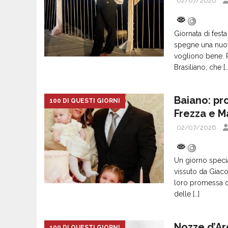
02/07/2026
Giornata di fest
spegne una nuova
vogliono bene. 
Brasiliano, che
[…
Baiano: pr
100 DI QUESTI GIORNI
Frezza e M
02/07/2026
Un giorno specia
vissuto da Giaco
loro promessa d
delle
[…]
Nozze d’Ar
100 DI QUESTI GIORNI