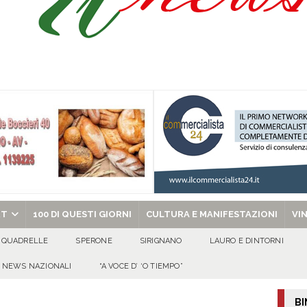
l congresso in Campania: obiettivo consolidare la crescita e preparare le prossime
tello Lancellotti tornerà ad ardere nella notte del 30 agosto
ATTUALITA'
casa un uomo e una donna: aperta un’indagine
ATTUALITA'
a di energia elettrica – i Carabinieri denunciano un 65enne
EVIDENZA
chiesa celebra il Martirio di san Giovanni Battista e santa Sabina
EVIDENZA
RT
100 DI QUESTI GIORNI
CULTURA E MANIFESTAZIONI
VI
QUADRELLE
SPERONE
SIRIGNANO
LAURO E DINTORNI
NEWS NAZIONALI
“A VOCE D’ ‘O TIEMPO”
BI