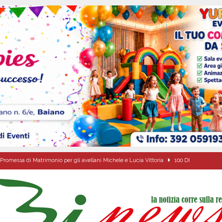
Promessa di Matrimonio per gli avellani Michele e Lucia Vittoria
100 DI
o della fede: il triduo di Santa Filomena tra le strade del paese