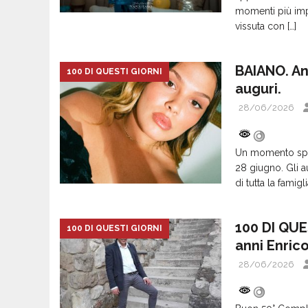
momenti più imp
vissuta con
[…]
BAIANO. An
100 DI QUESTI GIORNI
auguri.
28/06/2026
Un momento spe
28 giugno. Gli au
di tutta la famigl
100 DI QUE
100 DI QUESTI GIORNI
anni Enric
28/06/2026