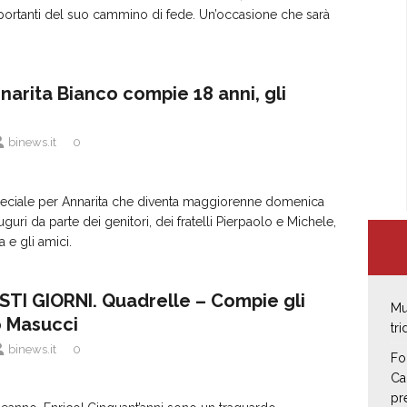
ortanti del suo cammino di fede. Un’occasione che sarà
narita Bianco compie 18 anni, gli
binews.it
0
ciale per Annarita che diventa maggiorenne domenica
guri da parte dei genitori, dei fratelli Pierpaolo e Michele,
ia e gli amici.
STI GIORNI. Quadrelle – Compie gli
Mu
o Masucci
tr
binews.it
0
Fo
Ca
pr