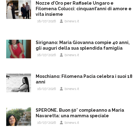
Nozze d’Oro per Raffaele Ungaro e
Filomena Colucci: cinquant’anni di amore e
vita insieme
18/07/2026
binews.it
Sirignano: Maria Giovanna compie 40 anni,
gli auguri della sua splendida famiglia
18/07/2026
binews.it
Moschiano: Filomena Pacia celebra i suoi 18
anni
16/07/2026
binews.it
SPERONE. Buon 50° compleanno a Maria
Navaretta: una mamma speciale
16/07/2026
binews.it