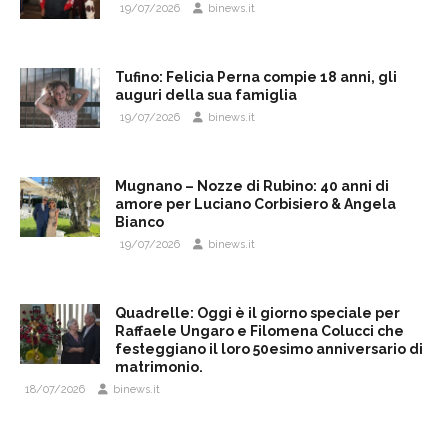
19/07/2026
binews.it
Tufino: Felicia Perna compie 18 anni, gli
auguri della sua famiglia
19/07/2026
binews.it
Mugnano – Nozze di Rubino: 40 anni di
amore per Luciano Corbisiero & Angela
Bianco
19/07/2026
binews.it
Quadrelle: Oggi è il giorno speciale per
Raffaele Ungaro e Filomena Colucci che
festeggiano il loro 50esimo anniversario di
matrimonio.
18/07/2026
binews.it