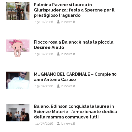
Palmina Pavone si laurea in
Giurisprudenza: festa a Sperone per il
prestigioso traguardo
15/07/2026
binews.it
Fiocco rosa a Baiano: è nata la piccola
Desirée Aiello
15/07/2026
binews.it
MUGNANO DEL CARDINALE – Compie 30
anni Antonio Caruso
15/07/2026
binews.it
Baiano. Edinson conquista la laurea in
Scienze Motorie, l’emozionante dedica
della mamma commuove tutti
14/07/2026
binews.it