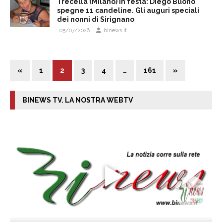
Trecella (Milano) in festa: Diego Buono
spegne 11 candeline. Gli auguri speciali
dei nonni di Sirignano
05/07/2026
binews.it
«
1
2
3
4
…
161
»
BINEWS TV. LA NOSTRA WEBTV