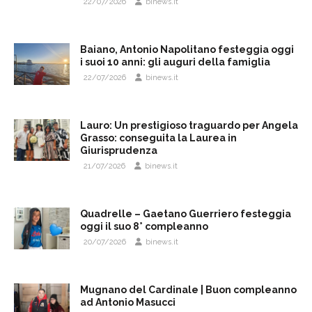
22/07/2026
binews.it
Baiano, Antonio Napolitano festeggia oggi
i suoi 10 anni: gli auguri della famiglia
22/07/2026
binews.it
Lauro: Un prestigioso traguardo per Angela
Grasso: conseguita la Laurea in
Giurisprudenza
21/07/2026
binews.it
Quadrelle – Gaetano Guerriero festeggia
oggi il suo 8° compleanno
20/07/2026
binews.it
Mugnano del Cardinale | Buon compleanno
ad Antonio Masucci