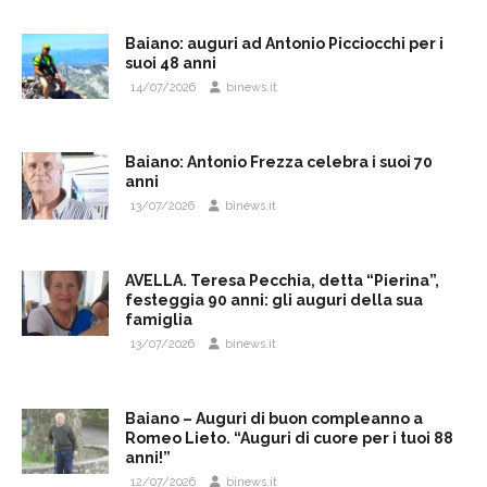
Baiano: auguri ad Antonio Picciocchi per i
suoi 48 anni
14/07/2026
binews.it
Baiano: Antonio Frezza celebra i suoi 70
anni
13/07/2026
binews.it
AVELLA. Teresa Pecchia, detta “Pierina”,
festeggia 90 anni: gli auguri della sua
famiglia
13/07/2026
binews.it
Baiano – Auguri di buon compleanno a
Romeo Lieto. “Auguri di cuore per i tuoi 88
anni!”
12/07/2026
binews.it