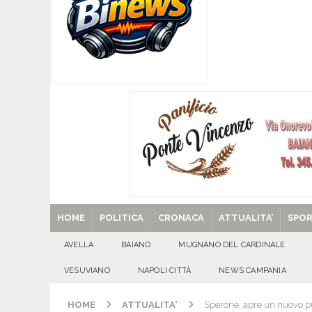
[ 07/08/2026 ]
MUGNANO DEL CARDINALE. L’Ipocr
usato – abbandonato – vandalizzato e destinato
[ 07/08/2026 ]
Emergenza cinghiali: nasce il 
[ 07/08/2026 ]
8 agosto, anniversario della tra
una cultura collettiva. Nessuna crescita econom
MANIFESTAZIONI
[ 07/08/2026 ]
Casino senza KYC: cosa sono e c
[ 29/08/2025 ]
SANT’Oggi. Venerdì 29 agosto la 
HOME
POLITICA
CRONACA
ATTUALITA’
SPO
AVELLA
BAIANO
MUGNANO DEL CARDINALE
VESUVIANO
NAPOLI CITTÀ
NEWS CAMPANIA
HOME
ATTUALITA'
Sperone, apre un nuovo pu