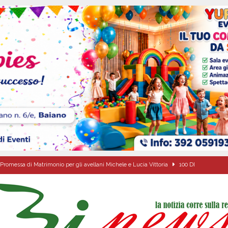
Promessa di Matrimonio per gli avellani Michele e Lucia Vittoria
100 DI
Onofrio: due giorni di fede nel ricordo del fondatore
CULTURA E