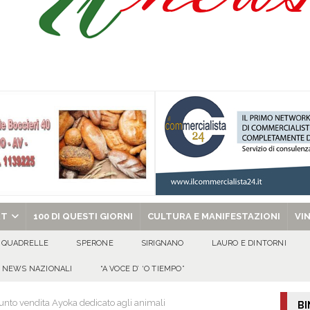
isia delle Apparenze e il Sociale Negato: il Caso del Centro Sociale mai
 al privato
EVIDENZA
Tavolo tecnico permanente della Regione Campania
EVIDENZA
gedia di Marcinelle. Pmi International: “La sicurezza sul lavoro deve diventare
ica può prescindere dalla tutela della vita umana”
CULTURA E
ome funzionano in Italia
CULTURA E MANIFESTAZIONI
chiesa celebra il Martirio di san Giovanni Battista e santa Sabina
EVIDENZA
RT
100 DI QUESTI GIORNI
CULTURA E MANIFESTAZIONI
VI
QUADRELLE
SPERONE
SIRIGNANO
LAURO E DINTORNI
NEWS NAZIONALI
“A VOCE D’ ‘O TIEMPO”
nto vendita Ayoka dedicato agli animali
BI