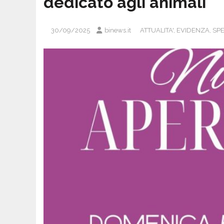
dedicato agli animali
30/09/2025
binews.it
ATTUALITA'
,
EVIDENZA
,
SP