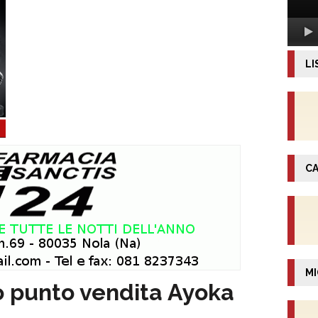
LI
CA
MI
o punto vendita Ayoka