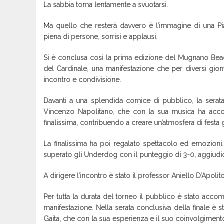
La sabbia torna lentamente a svuotarsi.
Ma quello che resterà davvero è l’immagine di una Pia
piena di persone, sorrisi e applausi.
Si è conclusa così la prima edizione del Mugnano Bea
del Cardinale, una manifestazione che per diversi gior
incontro e condivisione.
Davanti a una splendida cornice di pubblico, la serata 
Vincenzo Napolitano, che con la sua musica ha accom
finalissima, contribuendo a creare un’atmosfera di festa g
La finalissima ha poi regalato spettacolo ed emozioni
superato gli Underdog con il punteggio di 3-0, aggiudic
A dirigere l’incontro è stato il professor Aniello D’Apolito
Per tutta la durata del torneo il pubblico è stato acc
manifestazione. Nella serata conclusiva della finale è 
Gaita, che con la sua esperienza e il suo coinvolgiment