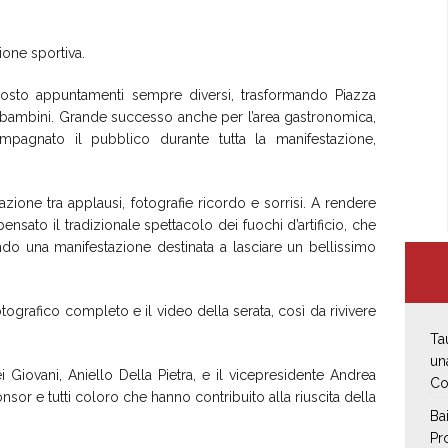
ione sportiva.
posto appuntamenti sempre diversi, trasformando Piazza
 e bambini. Grande successo anche per l’area gastronomica,
pagnato il pubblico durante tutta la manifestazione,
azione tra applausi, fotografie ricordo e sorrisi. A rendere
nsato il tradizionale spettacolo dei fuochi d’artificio, che
ndo una manifestazione destinata a lasciare un bellissimo
otografico completo e il video della serata, così da rivivere
Ta
un
i Giovani, Aniello Della Pietra, e il vicepresidente Andrea
Co
onsor e tutti coloro che hanno contribuito alla riuscita della
Ba
Pr