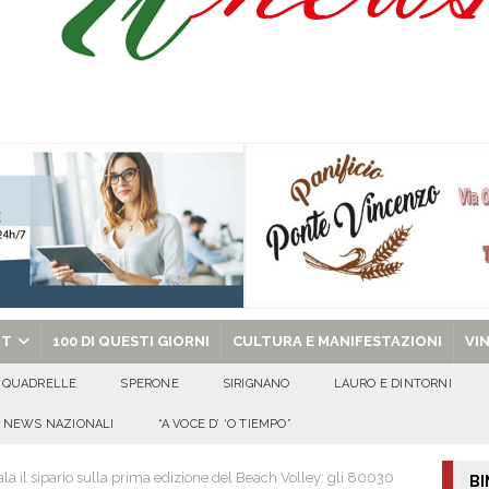
 riporta i granata in Promozione
ATTUALITA'
ammad presta giuramento nella Polizia di Stato
EVIDENZA
no spegne 50 candeline tra sorrisi, affetto e tanta allegria
100 DI QUESTI
al metodo mafioso: due persone in carcere dopo l’inchiesta della DDA di Napoli
chiesa celebra il Martirio di san Giovanni Battista e santa Sabina
EVIDENZA
RT
100 DI QUESTI GIORNI
CULTURA E MANIFESTAZIONI
VI
QUADRELLE
SPERONE
SIRIGNANO
LAURO E DINTORNI
NEWS NAZIONALI
“A VOCE D’ ‘O TIEMPO”
a il sipario sulla prima edizione del Beach Volley: gli 80030
BI