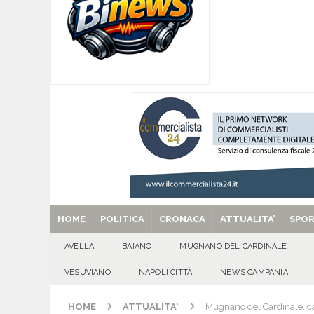
[ 05/08/2026 ]
Baiano, rieccoti! Il ripescaggio
[ 05/08/2026 ]
Domicella in festa: Zahida Muh
[ 05/08/2026 ]
Avella in festa: Francesca Pedali
GIORNI
[ 05/08/2026 ]
Usura ed estorsioni aggravate d
CRONACA
[ 29/08/2025 ]
SANT’Oggi. Venerdì 29 agosto la 
HOME
POLITICA
CRONACA
ATTUALITA’
SPO
AVELLA
BAIANO
MUGNANO DEL CARDINALE
VESUVIANO
NAPOLI CITTÀ
NEWS CAMPANIA
HOME
ATTUALITA'
Mugnano del Cardinale, cal