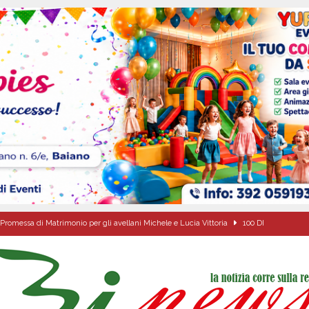
Promessa di Matrimonio per gli avellani Michele e Lucia Vittoria
100 DI
ale si chiude con una serata di emozioni e il primo campeggio nel Convento di