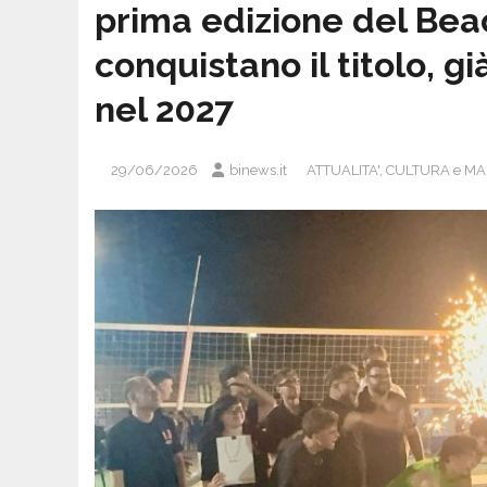
prima edizione del Beac
conquistano il titolo, g
nel 2027
29/06/2026
binews.it
ATTUALITA'
,
CULTURA e MA