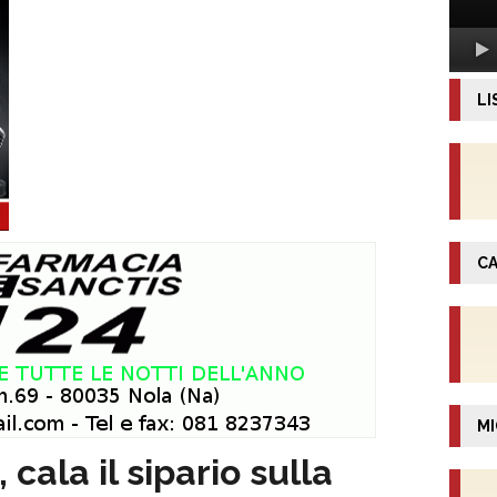
LI
CA
MI
ala il sipario sulla