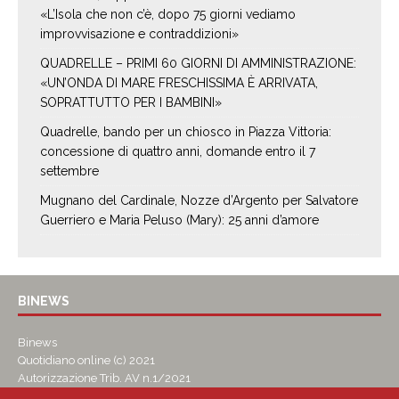
«L’Isola che non c’è, dopo 75 giorni vediamo
improvvisazione e contraddizioni»
QUADRELLE – PRIMI 60 GIORNI DI AMMINISTRAZIONE:
«UN’ONDA DI MARE FRESCHISSIMA È ARRIVATA,
SOPRATTUTTO PER I BAMBINI»
Quadrelle, bando per un chiosco in Piazza Vittoria:
concessione di quattro anni, domande entro il 7
settembre
Mugnano del Cardinale, Nozze d’Argento per Salvatore
Guerriero e Maria Peluso (Mary): 25 anni d’amore
BINEWS
Binews
Quotidiano online (c) 2021
Autorizzazione Trib. AV n.1/2021