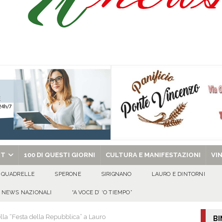
l congresso in Campania: obiettivo consolidare la crescita e preparare le prossime
tello Lancellotti tornerà ad ardere nella notte del 30 agosto
ATTUALITA'
casa un uomo e una donna: aperta un’indagine
ATTUALITA'
chiesa celebra il Martirio di san Giovanni Battista e santa Sabina
EVIDENZA
RT
100 DI QUESTI GIORNI
CULTURA E MANIFESTAZIONI
VI
QUADRELLE
SPERONE
SIRIGNANO
LAURO E DINTORNI
NEWS NAZIONALI
“A VOCE D’ ‘O TIEMPO”
ella “Festa della Repubblica” a Lauro
BI