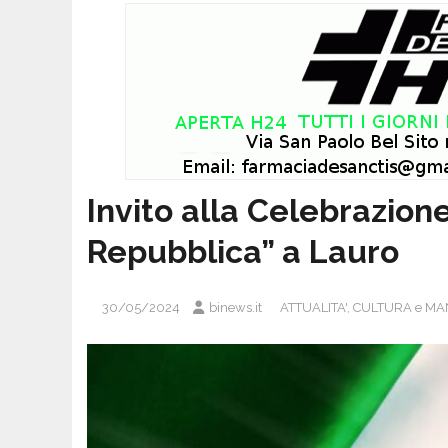
Invito alla Celebrazion
Repubblica” a Lauro
30/05/2024
binews.it
ATTUALITA'
,
CULTURA e MA