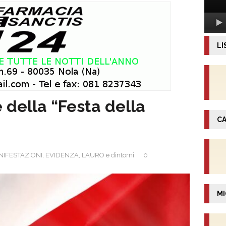
LI
e della “Festa della
CA
NIFESTAZIONI
,
EVIDENZA
,
LAURO e dintorni
0
MI