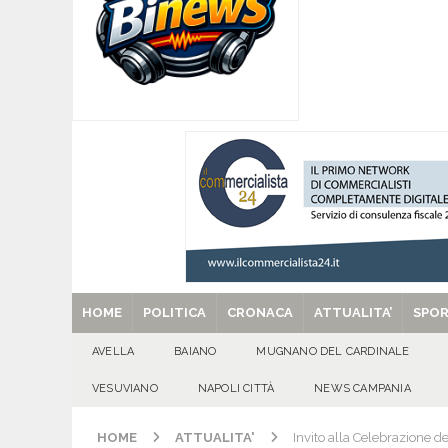
ATTUALITA'
[ 07/08/2026 ]
Forza Italia apre la stagione de
sfide
ATTUALITA'
[ 07/08/2026 ]
Lauro riaccende la storia: il Cas
[ 07/08/2026 ]
Portici, trovati senza vita in 
[ 29/08/2025 ]
SANT’Oggi. Venerdì 29 agosto la 
HOME
POLITICA
CRONACA
ATTUALITA’
SPO
AVELLA
BAIANO
MUGNANO DEL CARDINALE
VESUVIANO
NAPOLI CITTÀ
NEWS CAMPANIA
HOME
ATTUALITA'
Invito alla Celebrazione d