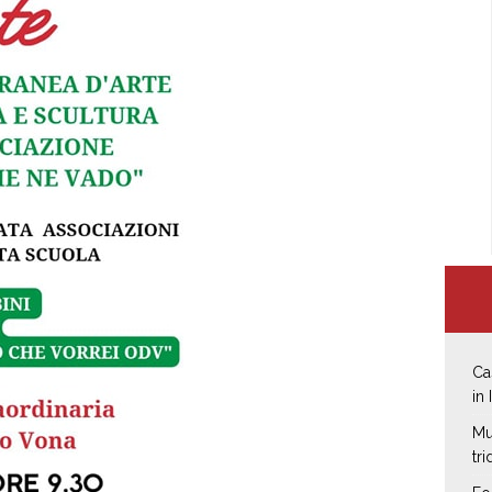
Ca
in 
Mu
tr