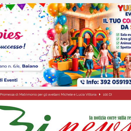
Promessa di Matrimonio per gli avellani Michele e Lucia Vittoria
100 DI
ome funzionano in Italia
CULTURA E MANIFESTAZIONI
o della fede: il triduo di Santa Filomena tra le strade del paese