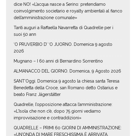
dice NO! «L’acqua nasce a Serino: pretendiamo
coinvolgimento societario e royalty ambientali al fianco
dell’amministrazione comunale»
Tanti auguri a Raffaella Navarretta di Quadrelle per i
suoi 50 ann
‘O PRUVERBIO D’ ‘O JUORNO. Domenica 9 agosto
2026
Mugnano – I 60 anni di Bernardino Sorrentino
ALMANACCO DEL GIORNO. Domenica, 9 Agosto 2026
SANT’Oggi. Domenica 9 agosto la chiesa santa Teresa
Benedetta della Croce, san Romano detto Ostiarius e
beato Franz Jägerstätter
Quadrelle, l’opposizione attacca l’amministrazione:
«L’Isola che non c’è, dopo 75 giorni vediamo
improvvisazione e contraddizioni»
QUADRELLE – PRIMI 60 GIORNI DI AMMINISTRAZIONE:
«UN’ONDA DI MARE FRESCHISSIMA È ARRIVATA,