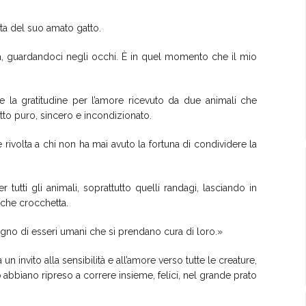
vita del suo amato gatto.
cia, guardandoci negli occhi. È in quel momento che il mio
la gratitudine per l’amore ricevuto da due animali che
etto puro, sincero e incondizionato.
rivolta a chi non ha mai avuto la fortuna di condividere la
 tutti gli animali, soprattutto quelli randagi, lasciando in
lche crocchetta.
gno di esseri umani che si prendano cura di loro.»
 invito alla sensibilità e all’amore verso tutte le creature,
o
abbiano ripreso a correre insieme, felici, nel grande prato