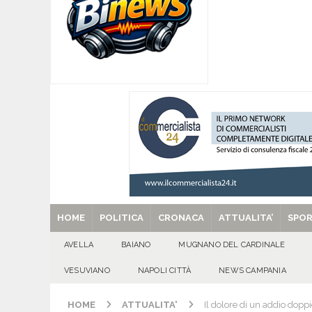
[ 07/08/2026 ]
MUGNANO DEL CARDINALE. L’Ipocr
usato – abbandonato – vandalizzato e destinato
[ 07/08/2026 ]
Emergenza cinghiali: nasce il 
[ 07/08/2026 ]
8 agosto, anniversario della tra
una cultura collettiva. Nessuna crescita econom
MANIFESTAZIONI
[ 07/08/2026 ]
Casino senza KYC: cosa sono e c
[ 29/08/2025 ]
SANT’Oggi. Venerdì 29 agosto la 
HOME
POLITICA
CRONACA
ATTUALITA’
SPO
AVELLA
BAIANO
MUGNANO DEL CARDINALE
VESUVIANO
NAPOLI CITTÀ
NEWS CAMPANIA
HOME
ATTUALITA'
Il dolore di un addio dopp