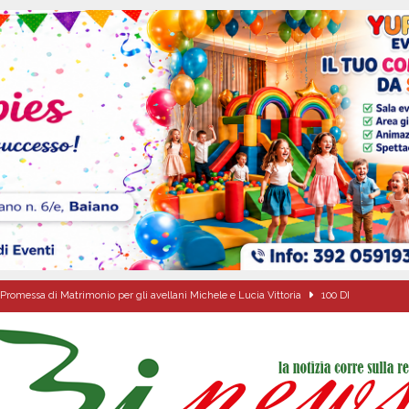
Promessa di Matrimonio per gli avellani Michele e Lucia Vittoria
100 DI
Onofrio: due giorni di fede nel ricordo del fondatore
CULTURA E