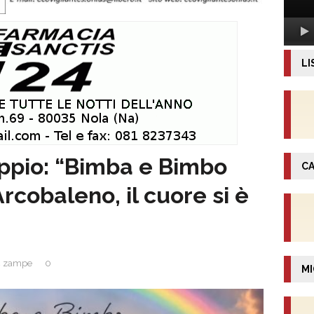
LI
oppio: “Bimba e Bimbo
CA
rcobaleno, il cuore si è
4 zampe
0
MI