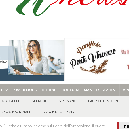
isia delle Apparenze e il Sociale Negato: il Caso del Centro Sociale mai
 al privato
EVIDENZA
Tavolo tecnico permanente della Regione Campania
EVIDENZA
gedia di Marcinelle. Pmi International: “La sicurezza sul lavoro deve diventare
ica può prescindere dalla tutela della vita umana”
CULTURA E
ome funzionano in Italia
CULTURA E MANIFESTAZIONI
chiesa celebra il Martirio di san Giovanni Battista e santa Sabina
EVIDENZA
RT
100 DI QUESTI GIORNI
CULTURA E MANIFESTAZIONI
VI
QUADRELLE
SPERONE
SIRIGNANO
LAURO E DINTORNI
NEWS NAZIONALI
“A VOCE D’ ‘O TIEMPO”
io: “Bimba e Bimbo insieme sul Ponte dell’Arcobaleno, il cuore
BI