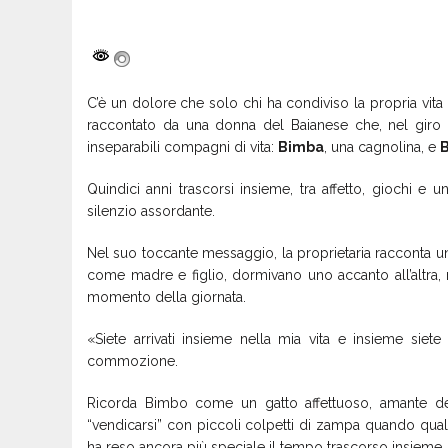
C’è un dolore che solo chi ha condiviso la propria vi
raccontato da una donna del Baianese che, nel giro d
inseparabili compagni di vita:
Bimba
, una cagnolina, e
Quindici anni trascorsi insieme, tra affetto, giochi e u
silenzio assordante.
Nel suo toccante messaggio, la proprietaria racconta u
come madre e figlio, dormivano uno accanto all’altra,
momento della giornata.
«Siete arrivati insieme nella mia vita e insieme siete
commozione.
Ricorda Bimbo come un gatto affettuoso, amante de
“vendicarsi” con piccoli colpetti di zampa quando qua
ha reso ancora più speciale il tempo trascorso insieme.