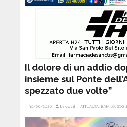
Il dolore di un addio d
insieme sul Ponte dell’A
spezzato due volte”
30/06/2026
binews.it
ATTUALITA'
,
BAIANO
,
SOS 