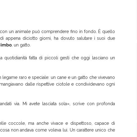
ta con un animale può comprendere fino in fondo. È quello
i appena diciotto giorni, ha dovuto salutare i suoi due
Bimbo
, un gatto.
na quotidianità fatta di piccoli gesti che oggi lasciano un
n legame raro e speciale: un cane e un gatto che vivevano
 mangiavano dalle rispettive ciotole e condividevano ogni
 andati via. Mi avete lasciata sola», scrive con profonda
lle coccole, ma anche vivace e dispettoso, capace di
lcosa non andava come voleva lui. Un carattere unico che