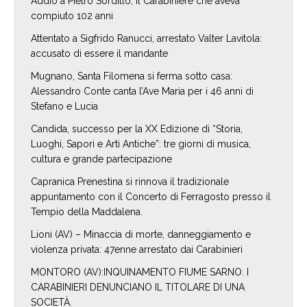
Addio a Pietro Sordillo, il Carabiniere che aveva
compiuto 102 anni
Attentato a Sigfrido Ranucci, arrestato Valter Lavitola:
accusato di essere il mandante
Mugnano, Santa Filomena si ferma sotto casa:
Alessandro Conte canta l’Ave Maria per i 46 anni di
Stefano e Lucia
Candida, successo per la XX Edizione di “Storia,
Luoghi, Sapori e Arti Antiche”: tre giorni di musica,
cultura e grande partecipazione
Capranica Prenestina si rinnova il tradizionale
appuntamento con il Concerto di Ferragosto presso il
Tempio della Maddalena.
Lioni (AV) – Minaccia di morte, danneggiamento e
violenza privata: 47enne arrestato dai Carabinieri
MONTORO (AV):INQUINAMENTO FIUME SARNO. I
CARABINIERI DENUNCIANO IL TITOLARE DI UNA
SOCIETÀ.