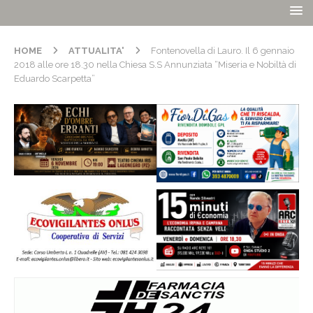
HOME
ATTUALITA'
Fontenovella di Lauro. Il 6 gennaio
2018 alle ore 18.30 nella Chiesa S.S Annunziata “Miseria e Nobiltà di
Eduardo Scarpetta”