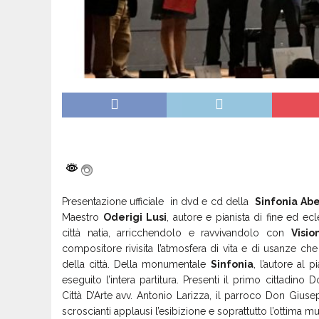
Presentazione ufficiale in dvd e cd della
Sinfonia
Abe
Maestro
Oderigi
Lusi
, autore e pianista di fine ed ecl
città natia, arricchendolo e ravvivandolo con
Visio
compositore rivisita l’atmosfera di vita e di usanze ch
della città. Della monumentale
Sinfonia
, l’autore al
eseguito l’intera partitura. Presenti il primo cittadin
Città D’Arte avv. Antonio Larizza, il parroco Don Gius
scroscianti applausi l’esibizione e soprattutto l’ottima mus