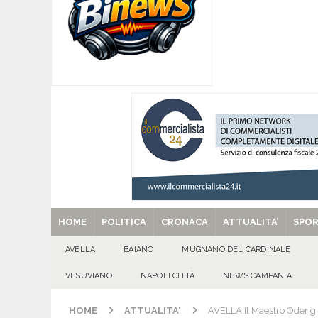
[ 06/08/2026 ]
SANT’Oggi. Giovedì 6 agosto si 
[ 05/08/2026 ]
Taurano, il Centro Estivo Comun
San Giovanni del Palco
ATTUALITA'
[ 05/08/2026 ]
Baiano, rieccoti! Il ripescaggio
[ 29/08/2025 ]
SANT’Oggi. Venerdì 29 agosto la 
HOME
POLITICA
CRONACA
ATTUALITA’
SPO
AVELLA
BAIANO
MUGNANO DEL CARDINALE
VESUVIANO
NAPOLI CITTÀ
NEWS CAMPANIA
HOME
ATTUALITA'
AVELLA.Il Maestro Oderig