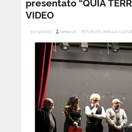
presentato “QUIA TER
VIDEO
30/12/2017
binews.it
ATTUALITA'
,
AVELLA
,
CULTUR