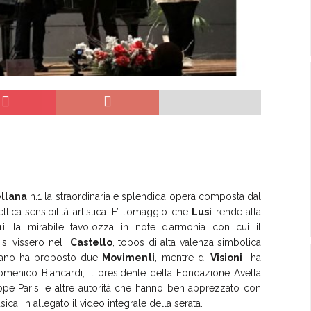
llana
n.1 la straordinaria e splendida opera composta dal
ettica sensibilità artistica. E’ l’omaggio che
Lusi
rende alla
ni
, la mirabile tavolozza in note d’armonia con cui il
e si vissero nel
Castello
, topos di alta valenza simbolica
 piano ha proposto due
Movimenti
, mentre di
Visioni
ha
o Domenico Biancardi, il presidente della Fondazione Avella
eppe Parisi e altre autorità che hanno ben apprezzato con
ica. In allegato il video integrale della serata.