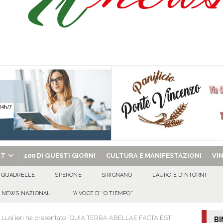
celebra la Trasfigurazione del Signore e sant’Ormisda
EVIDENZA
ale si chiude con una serata di emozioni e il primo campeggio nel Convento di
 riporta i granata in Promozione
ATTUALITA'
chiesa celebra il Martirio di san Giovanni Battista e santa Sabina
EVIDENZA
RT
100 DI QUESTI GIORNI
CULTURA E MANIFESTAZIONI
VI
QUADRELLE
SPERONE
SIRIGNANO
LAURO E DINTORNI
NEWS NAZIONALI
“A VOCE D’ ‘O TIEMPO”
i Lusi ieri ha presentato “QUIA TERRA ABELLAE FACTA EST”.
BI