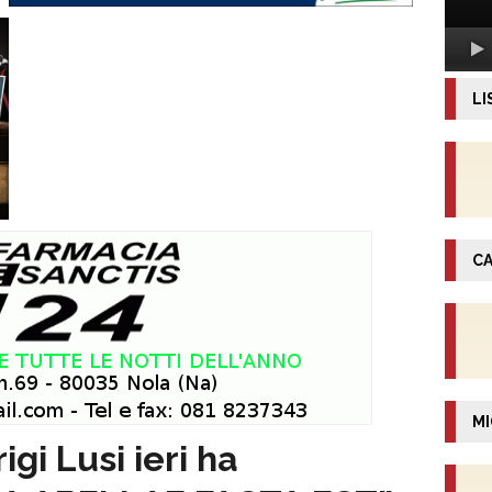
LI
CA
MI
gi Lusi ieri ha