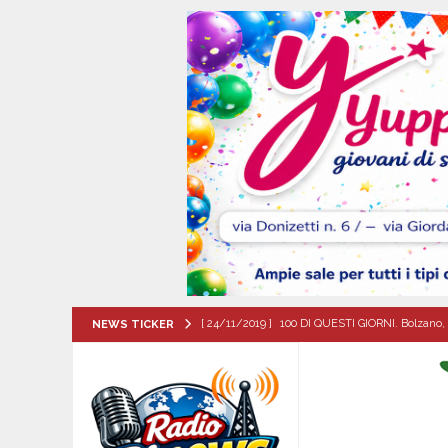
[ 24/11/2019 ]
100 DI QUESTI GIORNI. Bolzano, 
NEWS TICKER
QUESTI GIORNI
[ 06/08/2026 ]
‘O PRUVERBIO D’ ‘O JUORNO. Gi
[ 06/08/2026 ]
ALMANACCO DEL GIORNO. Giove