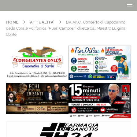
HOME
ATTUALITA'
BAIANO. Concerto di Capodanno
della Corale Polifonica “Pueri Cantorer” diretta dal Maestro Luigina
Conte