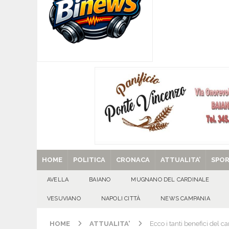
[ 07/08/2026 ]
MUGNANO DEL CARDINALE. L’Ipocr
usato – abbandonato – vandalizzato e destinato
[ 07/08/2026 ]
Emergenza cinghiali: nasce il 
[ 07/08/2026 ]
8 agosto, anniversario della tra
una cultura collettiva. Nessuna crescita econom
MANIFESTAZIONI
[ 07/08/2026 ]
Casino senza KYC: cosa sono e c
[ 29/08/2025 ]
SANT’Oggi. Venerdì 29 agosto la 
HOME
POLITICA
CRONACA
ATTUALITA’
SPO
AVELLA
BAIANO
MUGNANO DEL CARDINALE
VESUVIANO
NAPOLI CITTÀ
NEWS CAMPANIA
HOME
ATTUALITA'
Ecco i tanti benefici del 