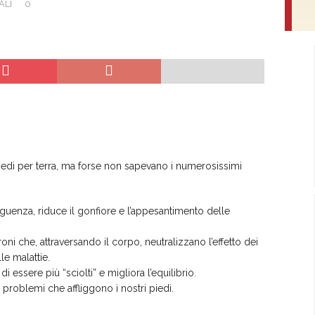
ALI
0
iedi per terra, ma forse non sapevano i numerosissimi
guenza, riduce il gonfiore e l’appesantimento delle
roni che, attraversando il corpo, neutralizzano l’effetto dei
le malattie.
i essere più “sciolti” e migliora l’equilibrio.
ti problemi che affliggono i nostri piedi.