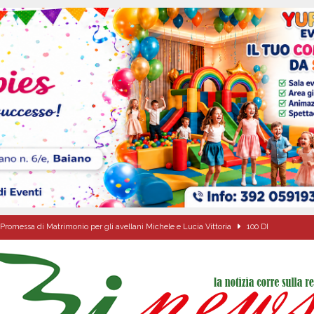
Promessa di Matrimonio per gli avellani Michele e Lucia Vittoria
100 DI
Onofrio: due giorni di fede nel ricordo del fondatore
CULTURA E