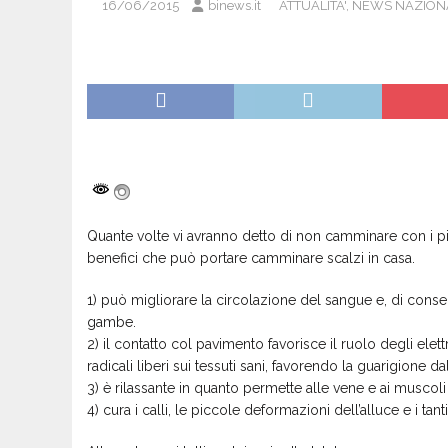
16/06/2015
binews.it
ATTUALITA'
,
NEWS NAZION
Quante volte vi avranno detto di non camminare con i p
benefici che può portare camminare scalzi in casa.
1) può migliorare la circolazione del sangue e, di conse
gambe.
2) il contatto col pavimento favorisce il ruolo degli elett
radicali liberi sui tessuti sani, favorendo la guarigione dal
3) è rilassante in quanto permette alle vene e ai muscoli d
4) cura i calli, le piccole deformazioni dell’alluce e i tan