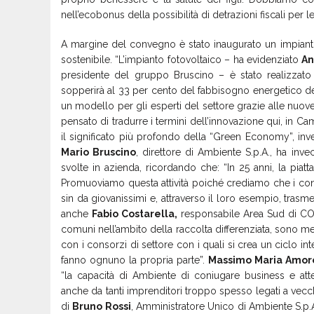
nell’ecobonus della possibilità di detrazioni fiscali per 
A margine del convegno è stato inaugurato un impiant
sostenibile. “L’impianto fotovoltaico – ha evidenziato
An
presidente del gruppo Bruscino – è stato realizzato 
sopperirà al 33 per cento del fabbisogno energetico dell
un modello per gli esperti del settore grazie alle nuove
pensato di tradurre i termini dell’innovazione qui, in
il significato più profondo della “Green Economy”, inve
Mario Bruscino
, direttore di Ambiente S.p.A., ha inve
svolte in azienda, ricordando che: “In 25 anni, la piat
Promuoviamo questa attività poiché crediamo che i conce
sin da giovanissimi e, attraverso il loro esempio, trasme
anche
Fabio Costarella,
responsabile Area Sud di CONAI
comuni nell’ambito della raccolta differenziata, sono m
con i consorzi di settore con i quali si crea un ciclo int
fanno ognuno la propria parte”.
Massimo Maria Amoro
“la capacità di Ambiente di coniugare business e at
anche da tanti imprenditori troppo spesso legati a vecc
di
Bruno Rossi
, Amministratore Unico di Ambiente S.p.A