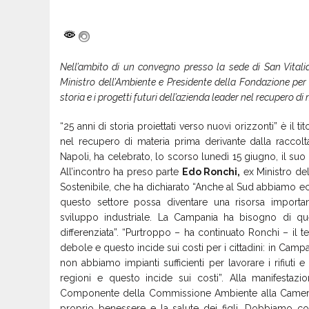
Nell’ambito di un convegno presso la sede di San Vitalia
Ministro dell’Ambiente e Presidente della Fondazione per
storia e i progetti futuri dell’azienda leader nel recupero di
“25 anni di storia proiettati verso nuovi orizzonti” è il
nel recupero di materia prima derivante dalla raccolt
Napoli, ha celebrato, lo scorso lunedì 15 giugno, il 
All’incontro ha preso parte
Edo Ronchi,
ex Ministro de
Sostenibile, che ha dichiarato “Anche al Sud abbiamo ecc
questo settore possa diventare una risorsa importa
sviluppo industriale. La Campania ha bisogno di qu
differenziata”. “Purtroppo – ha continuato Ronchi – il tes
debole e questo incide sui costi per i cittadini: in Cam
non abbiamo impianti sufficienti per lavorare i rifiuti e 
regioni e questo incide sui costi”. Alla manifestaz
Componente della Commissione Ambiente alla Camera: “T
proprio benessere e la salute dei figli. Dobbiamo comb