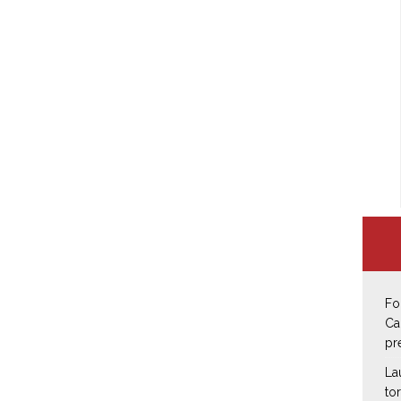
Fo
Ca
pr
La
to