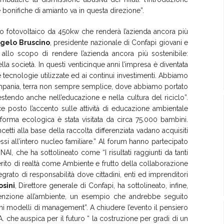
le bonifiche di amianto va in questa direzione”.
o fotovoltaico da 450kw che renderà l’azienda ancora più
gelo Bruscino
, presidente nazionale di Confapi giovani e
allo scopo di rendere l’azienda ancora più sostenibile:
a società. In questi venticinque anni l’impresa è diventata
 tecnologie utilizzate ed ai continui investimenti. Abbiamo
 Campania, terra non sempre semplice, dove abbiamo portato
stendo anche nell’educazione e nella cultura del riciclo”.
ce posto l’accento sulle attività di educazione ambientale
taforma ecologica è stata visitata da circa 75.000 bambini.
tti alla base della raccolta differenziata vadano acquisiti
ssi all’intero nucleo familiare.” Al forum hanno partecipato
, che ha sottolineato come “I risultati raggiunti da tanti
erito di realtà come Ambiente e frutto della collaborazione
egrato di responsabilità dove cittadini, enti ed imprenditori
sini
, Direttore generale di Confapi, ha sottolineato, infine,
tenzione all’ambiente, un esempio che andrebbe seguito
hi modelli di management”. A chiudere l’evento il pensiero
. che auspica per il futuro “ la costruzione per gradi di un