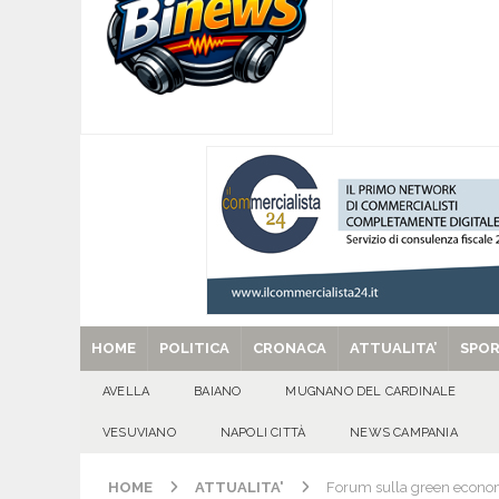
[ 07/08/2026 ]
Lauro riaccende la storia: il Cas
[ 07/08/2026 ]
Portici, trovati senza vita in 
[ 07/08/2026 ]
Montoro (AV): Ruba circa 130mil
[ 07/08/2026 ]
Lioni, si presenta il libro “Tu 
per tante e tanti”
ALTA IRPINIA
[ 29/08/2025 ]
SANT’Oggi. Venerdì 29 agosto la 
HOME
POLITICA
CRONACA
ATTUALITA’
SPO
AVELLA
BAIANO
MUGNANO DEL CARDINALE
VESUVIANO
NAPOLI CITTÀ
NEWS CAMPANIA
HOME
ATTUALITA'
Forum sulla green economy