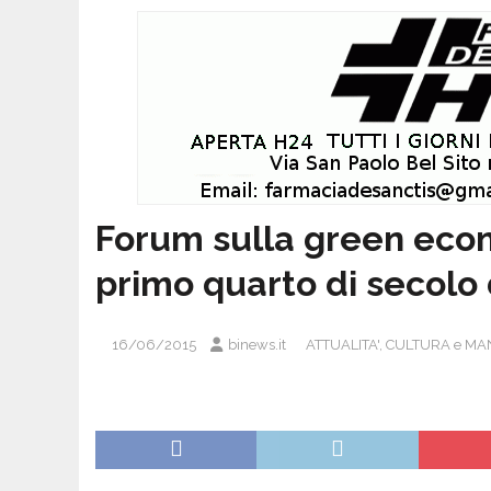
Forum sulla green econ
primo quarto di secolo
16/06/2015
binews.it
ATTUALITA'
,
CULTURA e MA