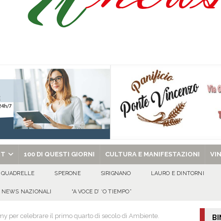
tello Lancellotti tornerà ad ardere nella notte del 30 agosto
ATTUALITA'
casa un uomo e una donna: aperta un’indagine
ATTUALITA'
a di energia elettrica – i Carabinieri denunciano un 65enne
EVIDENZA
sei per me lo specchio e il porto” D’Amelio: “Gettiamo un seme d’impegno futuro
chiesa celebra il Martirio di san Giovanni Battista e santa Sabina
EVIDENZA
RT
100 DI QUESTI GIORNI
CULTURA E MANIFESTAZIONI
VI
QUADRELLE
SPERONE
SIRIGNANO
LAURO E DINTORNI
NEWS NAZIONALI
“A VOCE D’ ‘O TIEMPO”
 per celebrare il primo quarto di secolo di Ambiente.
BI