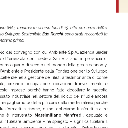
no (NA), tenutosi lo scorso lunedì 15, alla presenza dell’
ex
 lo Sviluppo Sostenibile
Edo Ronchi
, sono stati raccontati la
 materia prima.
 titolo del convegno con cui Ambiente S.p.A., azienda leader
a differenziata con sede a San Vitaliano, in provincia di
suo primo quarto di secolo nel mondo della green economy.
ll’Ambiente e Presidente della Fondazione per lo Sviluppo
ellenze nella gestione dei rifiuti, a testimonianza di come
nte, creando occupazione, occasioni di investimento e
este imprese perché hanno fatto decollare la raccolta
suto industriale nel settore del riciclo dei rifiuti è ancora
pania paghiamo bollette più care della media italiana perché
trasformarli in risorse, quindi dobbiamo trasferirli in altre
ione è intervenuto
Massimiliano Manfredi,
deputato e
utelare l’ambiente – ha spiegato – significa tutelare il
attere la dismissione abusiva dei rifiuti: l’introduzione