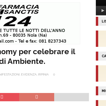
LI
omy per celebrare il
CA
 di Ambiente.
NIFESTAZIONI
,
EVIDENZA
,
IRPINIA
0
MI