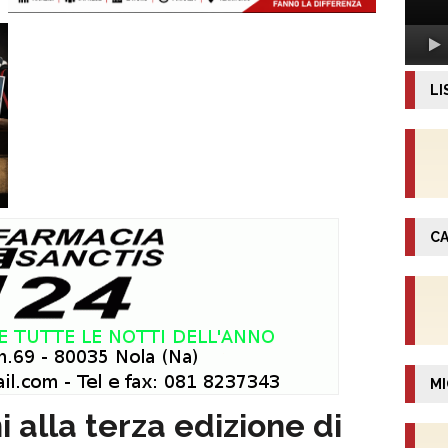
LI
CA
MI
alla terza edizione di