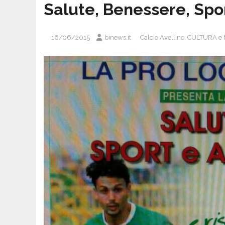
Salute, Benessere, Spo
16/06/2015
binews.it
Calcio Avellino
,
CULTURA e 