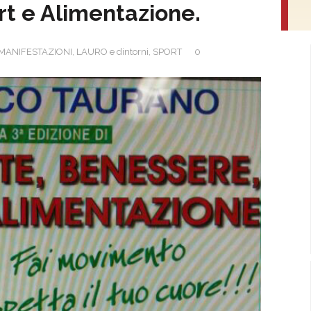
rt e Alimentazione.
MANIFESTAZIONI
,
LAURO e dintorni
,
SPORT
0