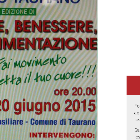
Fo
ag
fe
Qu
fe