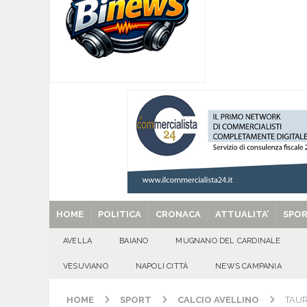
[ 08/08/2026 ]
Quadrelle in Festa: Tutto pronto
EVIDENZA
[ 08/08/2026 ]
Mugnano del Cardinale, “Puparuol
ATTUALITA'
[ 08/08/2026 ]
U.S. Avellino. Sponsor e kit ga
[ 08/08/2026 ]
Avella: lutto per la scomparsa 
[ 29/08/2025 ]
SANT’Oggi. Venerdì 29 agosto la 
HOME
POLITICA
CRONACA
ATTUALITA’
SPO
AVELLA
BAIANO
MUGNANO DEL CARDINALE
VESUVIANO
NAPOLI CITTÀ
NEWS CAMPANIA
HOME
SPORT
CALCIO AVELLINO
TAURA