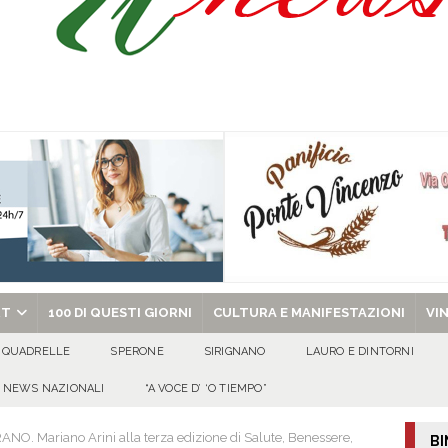
 per i solenni festeggiamenti in onore di San Giovanni Battista 2026!
o” dal 1948: da Saverio ai figli Francesco e Giuseppe, la storia continua
ra della stagione 2026/27
ATTUALITA'
di Antonio Napolitano
AVELLA
chiesa celebra il Martirio di san Giovanni Battista e santa Sabina
EVIDENZA
RT
100 DI QUESTI GIORNI
CULTURA E MANIFESTAZIONI
VI
QUADRELLE
SPERONE
SIRIGNANO
LAURO E DINTORNI
NEWS NAZIONALI
“A VOCE D’ ‘O TIEMPO”
NO. Mariano Arini alla terza edizione di Salute, Benessere,
BI