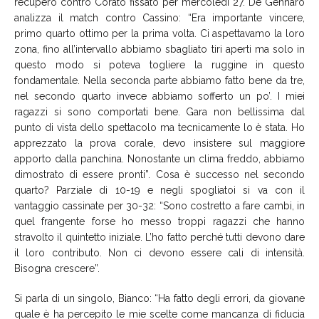
recupero contro Corato fissato per mercoledì 27. De Gennaro
analizza il match contro Cassino: “Era importante vincere,
primo quarto ottimo per la prima volta. Ci aspettavamo la loro
zona, fino all’intervallo abbiamo sbagliato tiri aperti ma solo in
questo modo si poteva togliere la ruggine in questo
fondamentale. Nella seconda parte abbiamo fatto bene da tre,
nel secondo quarto invece abbiamo sofferto un po’. I miei
ragazzi si sono comportati bene. Gara non bellissima dal
punto di vista dello spettacolo ma tecnicamente lo è stata. Ho
apprezzato la prova corale, devo insistere sul maggiore
apporto dalla panchina. Nonostante un clima freddo, abbiamo
dimostrato di essere pronti”. Cosa è successo nel secondo
quarto? Parziale di 10-19 e negli spogliatoi si va con il
vantaggio cassinate per 30-32: “Sono costretto a fare cambi, in
quel frangente forse ho messo troppi ragazzi che hanno
stravolto il quintetto iniziale. L’ho fatto perché tutti devono dare
il loro contributo. Non ci devono essere cali di intensità.
Bisogna crescere”.
Si parla di un singolo, Bianco: “Ha fatto degli errori, da giovane
quale è ha percepito le mie scelte come mancanza di fiducia