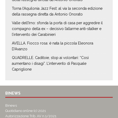
Torna l’Aquilonia Jazz Fest: al via la seconda edizione
della rassegna diretta da Antonio Onorato
Valle dell’Irno: sfonda la porta di casa per aggredire il
compagno della ex – decisivo l’allarme anti-stalker e
l’intervento dei Carabinieri
AVELLA. Fiocco rosa: è nata la piccola Eleonora
D’Avanzo
QUADRELLE. Caditoie, stop ai volontari: “Così
aumentano i disagi”. L’intervento di Pasquale
Capriglione
BINEWS
Binews
Quotidiano online (c) 2021
Autorizzazione Trib. AV n.1/2021