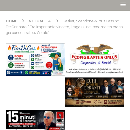
HOME
ATTUALITA'
Basket, Scandone-Virtus Cassino.
De Gennaro: “Era importante vincere, i ragazzi nel post match erano
già concentrati su Corato”.