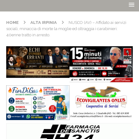
HOME
ALTA IRPINIA
NUSCO (AV) – Affidato ai servizi
sociali, minaccia di morte la moglie ed oltraggia i carabinieri:
40enne tratto in arresto.