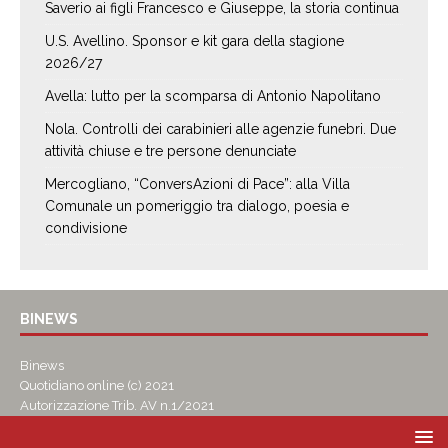
Saverio ai figli Francesco e Giuseppe, la storia continua
U.S. Avellino. Sponsor e kit gara della stagione
2026/27
Avella: lutto per la scomparsa di Antonio Napolitano
Nola. Controlli dei carabinieri alle agenzie funebri. Due
attività chiuse e tre persone denunciate
Mercogliano, “ConversAzioni di Pace”: alla Villa
Comunale un pomeriggio tra dialogo, poesia e
condivisione
BINEWS
Binews
Quotidiano online (c) 2021
Autorizzazione Trib. AV n.1/2021