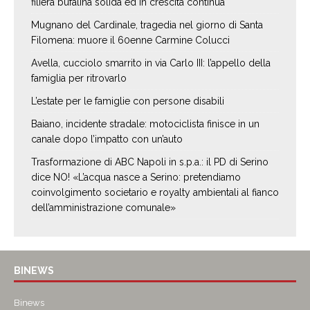
filiera bufalina solida ed in crescita continua
Mugnano del Cardinale, tragedia nel giorno di Santa
Filomena: muore il 60enne Carmine Colucci
Avella, cucciolo smarrito in via Carlo III: l’appello della
famiglia per ritrovarlo
L’estate per le famiglie con persone disabili
Baiano, incidente stradale: motociclista finisce in un
canale dopo l’impatto con un’auto
Trasformazione di ABC Napoli in s.p.a.: il PD di Serino
dice NO! «L’acqua nasce a Serino: pretendiamo
coinvolgimento societario e royalty ambientali al fianco
dell’amministrazione comunale»
BINEWS
Binews