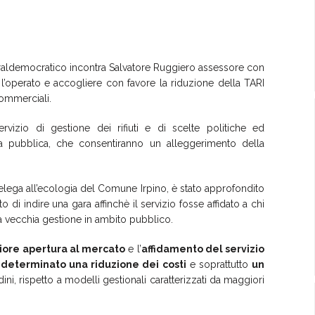
beraldemocratico incontra Salvatore Ruggiero assessore con
l’operato e accogliere con favore la riduzione della TARI
 commerciali.
rvizio di gestione dei rifiuti e di scelte politiche ed
pesa pubblica, che consentiranno un alleggerimento della
elega all’ecologia del Comune Irpino, è stato approfondito
 di indire una gara affinchè il servizio fosse affidato a chi
la vecchia gestione in ambito pubblico.
ore apertura al mercato
e l’
affidamento del servizio
a determinato una riduzione dei costi
e soprattutto
un
dini, rispetto a modelli gestionali caratterizzati da maggiori