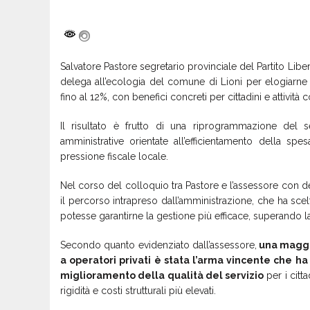
Salvatore Pastore segretario provinciale del Partito Li
delega all’ecologia del comune di Lioni per elogiarne 
fino al 12%, con benefici concreti per cittadini e attività
Il risultato è frutto di una riprogrammazione del se
amministrative orientate all’efficientamento della s
pressione fiscale locale.
Nel corso del colloquio tra Pastore e l’assessore con d
il percorso intrapreso dall’amministrazione, che ha scelto
potesse garantirne la gestione più efficace, superando 
Secondo quanto evidenziato dall’assessore,
una maggi
a operatori privati è stata l’arma vincente che h
miglioramento della qualità del servizio
per i citta
rigidità e costi strutturali più elevati.