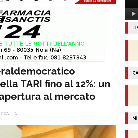
LI
iberaldemocratico
CA
lla TARI fino al 12%: un
 apertura al mercato
ITICA
0
MI