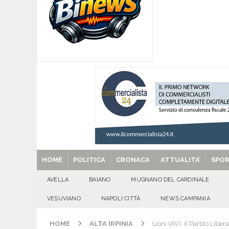
[ 06/08/2026 ]
SANT’Oggi. Giovedì 6 agosto si 
[ 05/08/2026 ]
Taurano, il Centro Estivo Comun
San Giovanni del Palco
ATTUALITA'
[ 05/08/2026 ]
Baiano, rieccoti! Il ripescaggio
[ 29/08/2025 ]
SANT’Oggi. Venerdì 29 agosto la 
HOME
POLITICA
CRONACA
ATTUALITA’
SPO
AVELLA
BAIANO
MUGNANO DEL CARDINALE
VESUVIANO
NAPOLI CITTÀ
NEWS CAMPANIA
HOME
ALTA IRPINIA
Lioni (AV), il Partito Lib