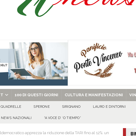
celebra la Trasfigurazione del Signore e sant’Ormisda
EVIDENZA
ale si chiude con una serata di emozioni e il primo campeggio nel Convento di
 riporta i granata in Promozione
ATTUALITA'
chiesa celebra il Martirio di san Giovanni Battista e santa Sabina
EVIDENZA
RT
100 DI QUESTI GIORNI
CULTURA E MANIFESTAZIONI
VI
QUADRELLE
SPERONE
SIRIGNANO
LAURO E DINTORNI
NEWS NAZIONALI
“A VOCE D’ ‘O TIEMPO”
eraldemocratico apprezza la riduzione della TARI fino al 12%: un
BI