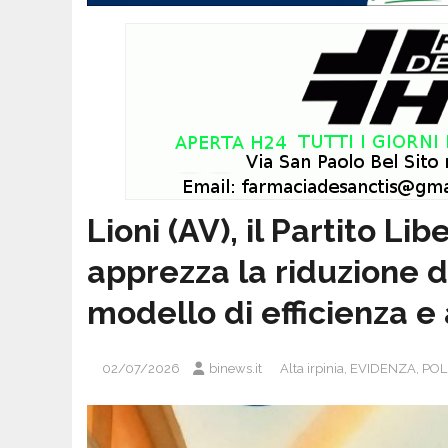
Lioni (AV), il Partito L
apprezza la riduzione de
modello di efficienza e
02/07/2026
binews.it
Alta irpinia
,
EVIDENZA
,
POL