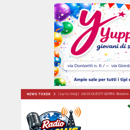
[ 24/11/2019 ]
100 DI QUESTI GIORNI. Bolzano, 
NEWS TICKER
QUESTI GIORNI
[ 06/08/2026 ]
‘O PRUVERBIO D’ ‘O JUORNO. Gi
[ 06/08/2026 ]
ALMANACCO DEL GIORNO. Giove