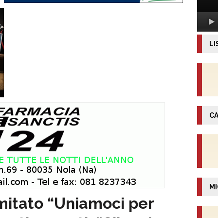
LI
CA
MI
mitato “Uniamoci per