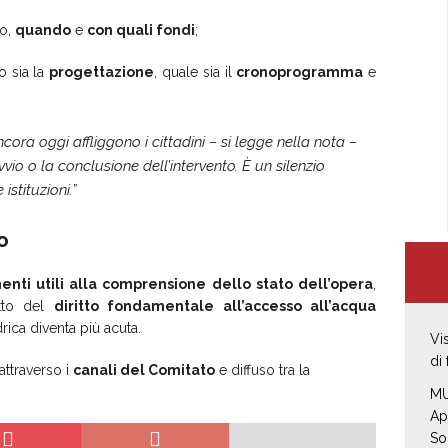
vo,
quando
e
con quali fondi
;
o sia la
progettazione
, quale sia il
cronoprogramma
e
ora oggi affliggono i cittadini – si legge nella nota –
vio o la conclusione dell’intervento. È un silenzio
istituzioni.”
o
menti utili alla comprensione dello stato dell’opera
,
tto del
diritto fondamentale all’accesso all’acqua
drica diventa più acuta.
Vi
di
attraverso i
canali del Comitato
e diffuso tra la
MU
Ap
So