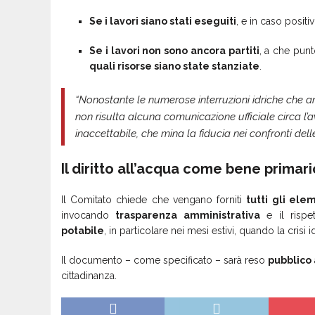
Se i lavori siano stati eseguiti
, e in caso positi
Se i lavori non sono ancora partiti
, a che punt
quali risorse siano state stanziate
.
“Nonostante le numerose interruzioni idriche che anc
non risulta alcuna comunicazione ufficiale circa l’av
inaccettabile, che mina la fiducia nei confronti delle 
Il diritto all’acqua come bene primari
Il Comitato chiede che vengano forniti
tutti gli ele
invocando
trasparenza amministrativa
e il rispe
potabile
, in particolare nei mesi estivi, quando la crisi i
Il documento – come specificato – sarà reso
pubblico
cittadinanza.