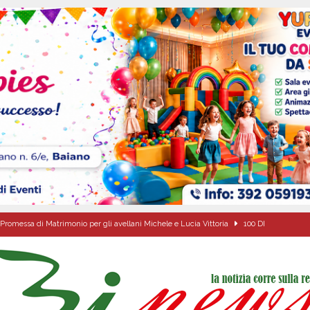
Promessa di Matrimonio per gli avellani Michele e Lucia Vittoria
100 DI
Onofrio: due giorni di fede nel ricordo del fondatore
CULTURA E