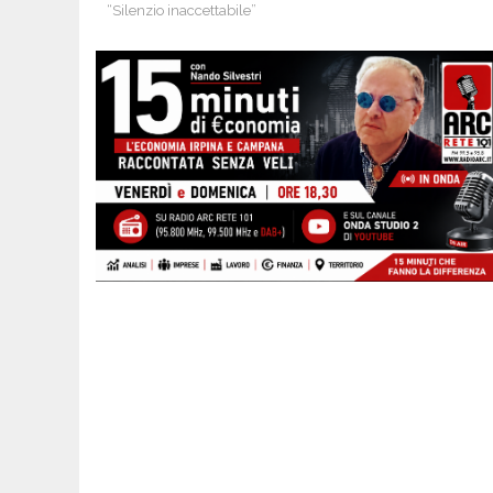
“Silenzio inaccettabile”