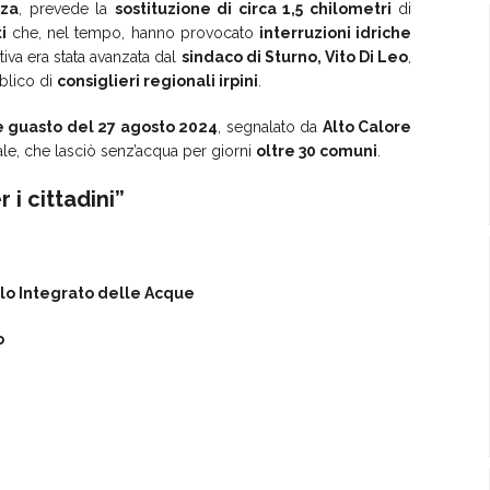
za
, prevede la
sostituzione di circa 1,5 chilometri
di
i
che, nel tempo, hanno provocato
interruzioni idriche
ativa era stata avanzata dal
sindaco di Sturno, Vito Di Leo
,
blico di
consiglieri regionali irpini
.
 guasto del 27 agosto 2024
, segnalato da
Alto Calore
le, che lasciò senz’acqua per giorni
oltre 30 comuni
.
 i cittadini”
lo Integrato delle Acque
o