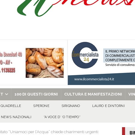
isia delle Apparenze e il Sociale Negato: il Caso del Centro Sociale mai
 al privato
EVIDENZA
Tavolo tecnico permanente della Regione Campania
EVIDENZA
gedia di Marcinelle. Pmi International: “La sicurezza sul lavoro deve diventare
ica può prescindere dalla tutela della vita umana”
CULTURA E
ome funzionano in Italia
CULTURA E MANIFESTAZIONI
chiesa celebra il Martirio di san Giovanni Battista e santa Sabina
EVIDENZA
RT
100 DI QUESTI GIORNI
CULTURA E MANIFESTAZIONI
VI
QUADRELLE
SPERONE
SIRIGNANO
LAURO E DINTORNI
NEWS NAZIONALI
“A VOCE D’ ‘O TIEMPO”
tato “Uniamoci per l’Acqua” chiede chiarimenti urgenti:
BI