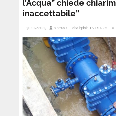
l’Acqua” chiede chiarim
inaccettabile”
30/07/2025
binews.it
Alta irpinia
,
EVIDENZA
0