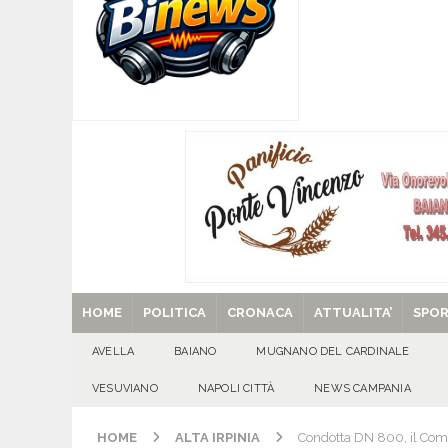
[ 07/08/2026 ]
MUGNANO DEL CARDINALE. L’Ipocr
usato – abbandonato – vandalizzato e destinato
[ 07/08/2026 ]
Emergenza cinghiali: nasce il 
[ 07/08/2026 ]
8 agosto, anniversario della tra
una cultura collettiva. Nessuna crescita econom
MANIFESTAZIONI
[ 07/08/2026 ]
Casino senza KYC: cosa sono e c
[ 29/08/2025 ]
SANT’Oggi. Venerdì 29 agosto la 
HOME
POLITICA
CRONACA
ATTUALITA’
SPO
AVELLA
BAIANO
MUGNANO DEL CARDINALE
VESUVIANO
NAPOLI CITTÀ
NEWS CAMPANIA
HOME
ALTA IRPINIA
Condotta DN 800, il Comi