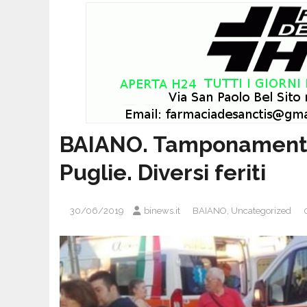
BAIANO. Tamponamento 
Puglie. Diversi feriti
30/06/2019
binews.it
BAIANO
,
Uncategorized