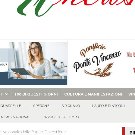
abato 8 agosto 2026
EVIDENZA
o, 8 Agosto 2026
ALMANACCO
chiesa celebra san Domenico di Guzmán e san Ciriaco di Roma
EVIDENZA
 sfida parte anche dall’Irpinia: nuovo incarico per Gerardo Gonnella
chiesa celebra il Martirio di san Giovanni Battista e santa Sabina
EVIDENZA
RT
100 DI QUESTI GIORNI
CULTURA E MANIFESTAZIONI
VI
QUADRELLE
SPERONE
SIRIGNANO
LAURO E DINTORNI
NEWS NAZIONALI
“A VOCE D’ ‘O TIEMPO”
zionale delle Puglie. Diversi feriti
BI