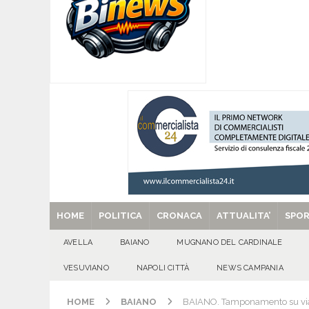
[ 08/08/2026 ]
‘O PRUVERBIO D’ ‘O JUORNO. S
[ 08/08/2026 ]
ALMANACCO DEL GIORNO. Sabat
[ 08/08/2026 ]
SANT’Oggi. Sabato 8 agosto la 
[ 08/08/2026 ]
Il futuro dei giovani del Sud, la
ATTUALITA'
[ 29/08/2025 ]
SANT’Oggi. Venerdì 29 agosto la 
HOME
POLITICA
CRONACA
ATTUALITA’
SPO
AVELLA
BAIANO
MUGNANO DEL CARDINALE
VESUVIANO
NAPOLI CITTÀ
NEWS CAMPANIA
HOME
BAIANO
BAIANO. Tamponamento su via Na