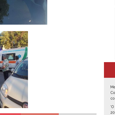
Me
Co
co
‘O
20