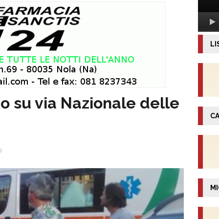
LI
su via Nazionale delle
CA
0
MI