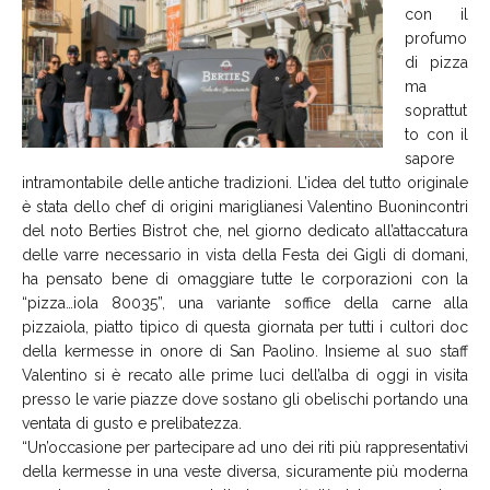
con il
profumo
di pizza
ma
soprattut
to con il
sapore
intramontabile delle antiche tradizioni. L’idea del tutto originale
è stata dello chef di origini mariglianesi Valentino Buonincontri
del noto Berties Bistrot che, nel giorno dedicato all’attaccatura
delle varre necessario in vista della Festa dei Gigli di domani,
ha pensato bene di omaggiare tutte le corporazioni con la
“pizza…iola 80035”, una variante soffice della carne alla
pizzaiola, piatto tipico di questa giornata per tutti i cultori doc
della kermesse in onore di San Paolino. Insieme al suo staff
Valentino si è recato alle prime luci dell’alba di oggi in visita
presso le varie piazze dove sostano gli obelischi portando una
ventata di gusto e prelibatezza.
“Un’occasione per partecipare ad uno dei riti più rappresentativi
della kermesse in una veste diversa, sicuramente più moderna