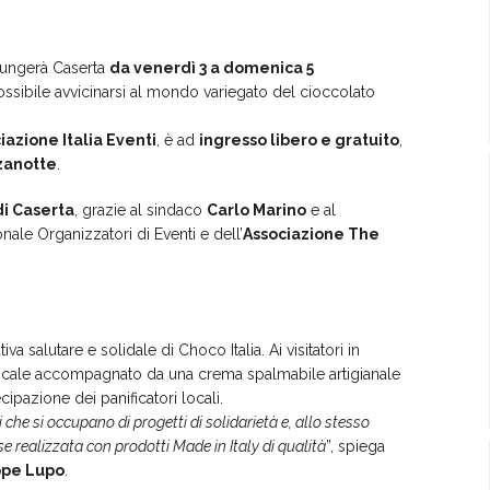
giungerà Caserta
da venerdì 3 a domenica 5
ossibile avvicinarsi al mondo variegato del cioccolato
iazione Italia Eventi
, è ad
ingresso libero e gratuito
,
zanotte
.
i Caserta
, grazie al sindaco
Carlo Marino
e al
ale Organizzatori di Eventi e dell’
Associazione The
salutare e solidale di Choco Italia. Ai visitatori in
locale accompagnato da una crema spalmabile artigianale
cipazione dei panificatori locali.
che si occupano di progetti di solidarietà e, allo stesso
 realizzata con prodotti Made in Italy di qualità
”, spiega
eppe Lupo
.