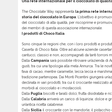
Una rete internazionale per il cioccolato di qualit
The Chocolate Way rappresenta
la prima rete interna
storia del cioccolato in Europa
. L’obiettivo è promuov
del cioccolato di alta qualità, per riscoprirne e promuover
dei membri di questa associazione internazionale.
I prodotti di Choco Italia
Sono cinque le regioni che, con i loro prodotti e produt
Caserta di Choco Italia. Oltre ad alcune aziende casertan
cantucci, classici e non, accompagnati da tanti torroni m
Dalla
Campania
sarà possibile ritrovare un’azienda di A
gusti, tra cui una tipologia alla mela Annurca. Tra le nov
fava di cacao, mentre caramelle, lecca lecca e marshmal
tradizione partenopea. Dai Monti Picentini giungerà un’a
declinata in vari prodotti, tra cui il croccante realizzato al
morbidi al cioccolato e i mostaccioli.
Dalla
Puglia
biscotti e taralli dolci, frutta disidratata e r
Dalla
Calabria
arriverà un carico di liquirizia: dolce e 
un’antica ricetta calabrese.
Dalla
Sicilia
il croccante con le mandorle, il pistacchi