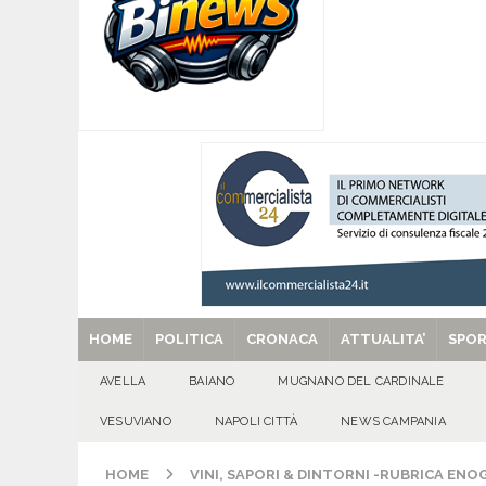
[ 06/08/2026 ]
SANT’Oggi. Giovedì 6 agosto si 
[ 05/08/2026 ]
Taurano, il Centro Estivo Comun
San Giovanni del Palco
ATTUALITA'
[ 05/08/2026 ]
Baiano, rieccoti! Il ripescaggio
[ 29/08/2025 ]
SANT’Oggi. Venerdì 29 agosto la 
HOME
POLITICA
CRONACA
ATTUALITA’
SPO
AVELLA
BAIANO
MUGNANO DEL CARDINALE
VESUVIANO
NAPOLI CITTÀ
NEWS CAMPANIA
HOME
VINI, SAPORI & DINTORNI -RUBRICA EN