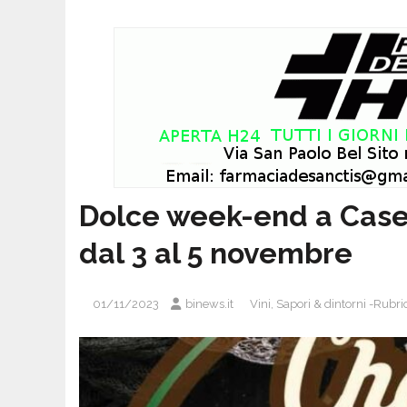
Dolce week-end a Caser
dal 3 al 5 novembre
01/11/2023
binews.it
Vini, Sapori & dintorni -Rub