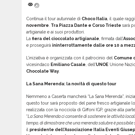
Continua il tour autunnale di
Choco Italia
, il quale rag
novembre
.
Tra Piazza Dante e Corso Trieste
sarà p
artigianale e ai suoi produttori.
La
fiera del cioccolato artigianale
, firmata dall’
Assoc
e proseguirà
ininterrottamente dalle ore 10 a mez
L’iniziativa è organizzata con il patrocinio del
Comune d
vicesindaco
Emiliano Casale
, dell’
UNOE
Unione Nazion
Chocolate Way
.
La Sana Merenda: la novità di questo tour
Nemmeno a Caserta mancherà “La Sana Merenda”, iniziativa 
questo tour sarà proposto del pane fresco artigianale 
realizzata con la nocciola di Giffoni IGP, grazie alla parte
“
La Sana Merenda ci consente di sostenere le attività locali 
tempo, di dimostrare che una merenda salubre è possibile se
il
presidente dell’Associazione Italia Eventi Gius