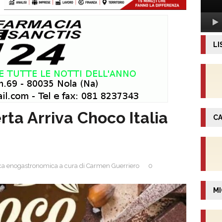
LI
ta Arriva Choco Italia
CA
rica enogastronomica a cura di Carmen Guerriero
0
MI