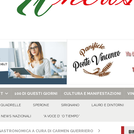
celebra la Trasfigurazione del Signore e sant’Ormisda
EVIDENZA
ale si chiude con una serata di emozioni e il primo campeggio nel Convento di
 riporta i granata in Promozione
ATTUALITA'
chiesa celebra il Martirio di san Giovanni Battista e santa Sabina
EVIDENZA
RT
100 DI QUESTI GIORNI
CULTURA E MANIFESTAZIONI
VI
QUADRELLE
SPERONE
SIRIGNANO
LAURO E DINTORNI
NEWS NAZIONALI
“A VOCE D’ ‘O TIEMPO”
OGASTRONOMICA A CURA DI CARMEN GUERRIERO
BI