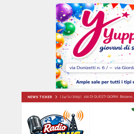
[ 24/11/2019 ]
100 DI QUESTI GIORNI. Bolzano, 
NEWS TICKER
QUESTI GIORNI
[ 06/08/2026 ]
‘O PRUVERBIO D’ ‘O JUORNO. Gi
[ 06/08/2026 ]
ALMANACCO DEL GIORNO. Giove