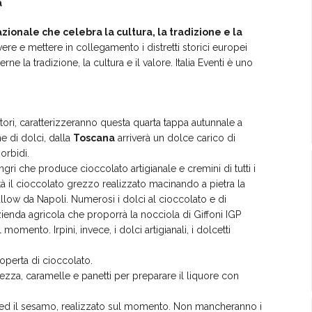
à
zionale che celebra la cultura, la tradizione e la
ere e mettere in collegamento i distretti storici europei
ne la tradizione, la cultura e il valore. Italia Eventi è uno
tori, caratterizzeranno questa quarta tappa autunnale a
e di dolci, dalla
Toscana
arriverà un dolce carico di
orbidi.
ngri che produce cioccolato artigianale e cremini di tutti i
ità il cioccolato grezzo realizzato macinando a pietra la
low da Napoli. Numerosi i dolci al cioccolato e di
zienda agricola che proporrà la nocciola di Giffoni IGP
 momento. Irpini, invece, i dolci artigianali, i dolcetti
icoperta di cioccolato.
grezza, caramelle e panetti per preparare il liquore con
o ed il sesamo, realizzato sul momento. Non mancheranno i