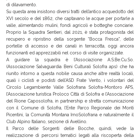
di dilavamento.
Su questa area insistono diversi tratti dell’antico acquedotto del
XVI secolo e del 1862, che captavano le acque per portarle a
valle, alimentando mulini, fondi agricoli e botteghe conciarie.
Proprio la Squadra Sentieri, dal 2021, è stata protagonista del
recupero e ripristino della sorgente “Bocca Fresca”, delle
portelle di accesso e dei canali in terracotta, oggi ancora
funzionanti ed apprezzabili nel corso di visite organizzate.
A guidare la squadra è l’Associazione A.S.Be.Cu.So.
(Associazione Salvaguardia Beni Culturali Solofra aps) che ha
riunito intorno a questa nobile causa anche altre realtà locali,
quali i ciclisti e podisti dell’ASD Frate Vento, i volontari del
Circolo Legambiente Valle Solofrana Solofra-Montoro APS,
l’Associazione turistica Proloco Città di Solofra e l’Associazione
del Rione Caposolofra, in partnership e stretta comunicazione
con il Comune di Solofra, l’Ente Parco Regionale dei Monti
Picentini, la Comunità Montana IrnoSolofrana e naturalmente il
Club Alpino Italiano, sezione di Avellino.
Il Parco delle Sorgenti delle Bocche, quindi, vede la
realizzazione di percorsi tematici legati alla riscoperta della