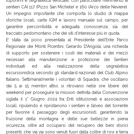
toponimi e segnaletica verticale, con particolare riferimento ai
sentieri CAI 117 (Pizzo San Michele) e 160 (Arco delle Neviere).
Un impegno importante che comporta lo studio di mappe
storiche locali, carte IGM e lavoro manuale sul campo, per
garantire percorribilità e adeguata conoscenza, sia del
tracciato pedomontano che dei siti d’interesse più in quota.
E’ stata da poco presentata al Presidente dell’Ente Parco
Regionale dei Monti Picentini, Gerardo D’Angola, una richiesta
di supporto per sostenere i costi dei materiali e dei mezzi
necessari alla manutenzione e protezione dei Sentieri
individuati ed alla realizzazione della segnaletica
escursionistica secondo gli standard nazionali del Club Alpino
Italiano. Settimanalmente i volontari di Squadra, che oscillano
dai 5 ai 15 membri attivi, si ritrovano nelle ore libere del
weekend per proseguire la mission definita dalla Convenzione
siglata il 1° Giugno 2024 tra Enti istituzionali e associazioni
locali, ripulendo e ripristanono i sentieri e l’alveo del torrente
per favorire il passaggio degli escursionisti, garantendo la
fruizione della montagna e delle sue bellezze in piena
sicurezza, oltre ad occuparsi del recupero dei beni storici
presenti, che via via sono venuti fuori dalla coltre di rovi e terra