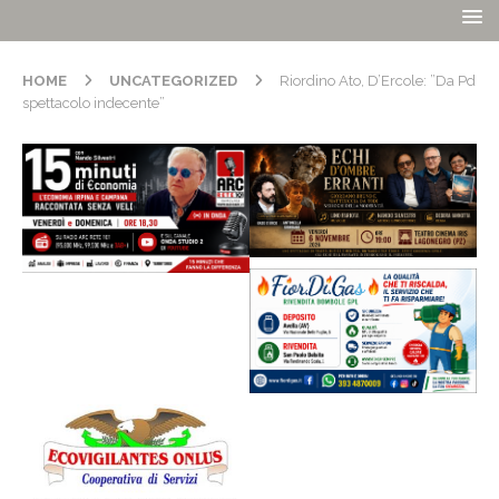
HOME
UNCATEGORIZED
Riordino Ato, D’Ercole: ”Da Pd
spettacolo indecente”