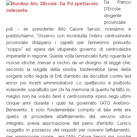
Da Franco
D’Ercole,
dirigente
provinciale
pdl – ex presidente Alto Calore Servizi, riceviamo e
pubblichiamo: ”Osservo con incredulità l’intero centrosinistra
provinciale strapparsi i capelli per l’ennesimo presunto
“scippo” ad opera del vituperato governo di centrodestra
imperante in regione. Questa volta l’annunciato furto riguarda le
risorse idriche, messe a rischio da un disegno di legge che,
secondo la vulgata della sinistra, trasferirebbe l’area delle
sorgenti sotto l’egida di Enti d’ambito dai discutibili confini (ed
ancor più incerti amministratori). Lo spettacolo è piuttosto
indecente, soprattutto per chi ha memoria di quanto ha fatto (o,
meglio non ha voluto fare) il centrosinistra irpino negli ultimi
cinque anni durante i quali ha governato l’ATO Avellino-
Benevento. Il solo fondamentale compito di tale ente era
quello di procedere all’affidamento del servizio idrico
integrato, previa approvazione del piano d’ambito. L’unico
soggetto in possesso dei requisiti per ricevere l’affidamento,
per ammissione corale, era l’Alto Calore Servizi ma, poiché