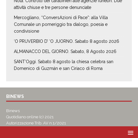
Nola. Controlli dei carabinieri alle agenzie funebri. Due
attività chiuse e tre persone denunciate
Mercogliano, “ConversAzioni di Pace”: alla Villa
Comunale un pomeriggio tra dialogo, poesia e
condivisione
‘O PRUVERBIO D’ ‘O JUORNO. Sabato 8 agosto 2026
ALMANACCO DEL GIORNO. Sabato, 8 Agosto 2026
SANT’Oggi. Sabato 8 agosto la chiesa celebra san
Domenico di Guzmán e san Ciriaco di Roma
BINEWS
Binews
Quotidiano online (c) 2021
Autorizzazione Trib. AV n.1/2021