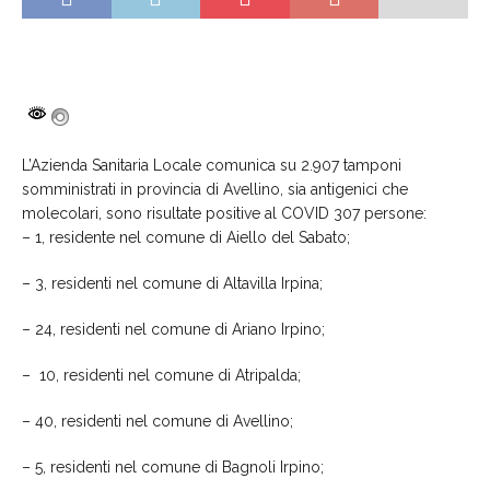
L’Azienda Sanitaria Locale comunica su 2.
907
tamponi
somministrati in provincia di Avellino, sia antigenici che
molecolari, sono risultate positive al COVID 3
07
persone:
–
1
, resident
e
nel comune di Aiello del Sabato;
–
3
, residenti nel comune di Altavilla Irpina;
–
24
, residenti nel comune di Ariano Irpino;
–
10
, residenti nel comune di Atripalda;
–
40
, residenti nel comune di Avellino;
–
5
, residenti nel comune di
Ba
gnoli Irpino
;