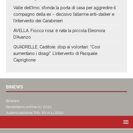
Valle dell’Irno: sfonda la porta di casa per aggredire il
compagno della ex – decisivo l’allarme anti-stalker e
l’intervento dei Carabinieri
AVELLA. Fiocco rosa: è nata la piccola Eleonora
D’Avanzo
QUADRELLE. Caditoie, stop ai volontari: “Così
aumentano i disagi”. L’intervento di Pasquale
Capriglione
BINEWS
Binews
Quotidiano online (c) 2021
Autorizzazione Trib. AV n.1/2021