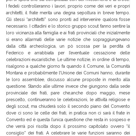
I fedeli controlleranno i lavori, proprio come dei veri e propri
architetti, il frate merita una degna sepoltura in breve tempo.
Gli stessi “architetti” sono pronti ad intervenire qualora fosse
necessario. I cittadini e lo storico gruppo scout fanno sentire la
loro vicinanza alla famiglia e ai frati provinciali che inizialmente
si erano allarmati delle varie notizie che sopraggiungevano
dalla città archeologica, un pò scossa per la perdita di
Federico e arrabbiata per l’eventuale cessazione delle
celebrazioni eucaristiche. Le ultime notizie, in ordine di tempo,
risalgono a qualche giorno fa quando il Comune, la Comunità
Montana e probabilmente l’Unione dei Comuni hanno, durante
le loro assemblee, discusso alcune proposte in merito alla
questione. Stando alle ultime invece che giungono dalla sede
provinciale dei frati, pare che,anche dopo maggio, mese
prescelto, continueranno le celebrazioni, le attività religiose e
degli scout, ma chiuderà solo il secondo piano del Convento
dove ci sono le celle dei frati, in pratica non ci sarà il frate in
Convento ed è questa l’unica questione che resta in sospeso e
che verrà poi risolta dopo il prossimo capitolato ovvero “il
consiglio” dei frati. A celebrare le varie funzioni saranno dei