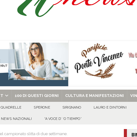
ant’Andrea — Appello per l’inclusione e la tutela delle tradizioni di Sirignano
dí, 7 Agosto 2026
ALMANACCO
Carla Miceli: gli auguri speciali della famiglia Colucci
100 DI QUESTI GIORNI
de che vive da oltre due secoli
ATTUALITA'
chiesa celebra il Martirio di san Giovanni Battista e santa Sabina
EVIDENZA
RT
100 DI QUESTI GIORNI
CULTURA E MANIFESTAZIONI
VI
QUADRELLE
SPERONE
SIRIGNANO
LAURO E DINTORNI
NEWS NAZIONALI
“A VOCE D’ ‘O TIEMPO”
del campionato slitta di due settimane.
BI