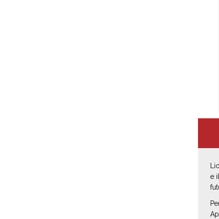
Li
e 
fut
Pe
Ap