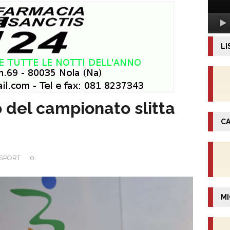
LI
o del campionato slitta
CA
SPORT
0
MI