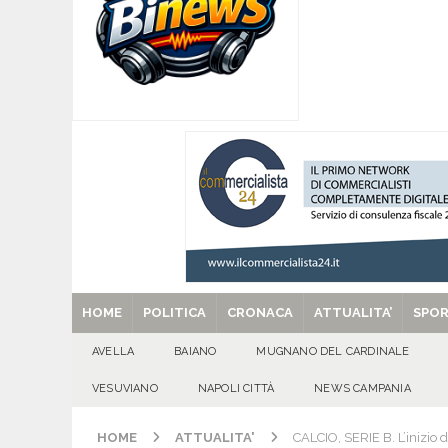
[ 07/08/2026 ]
Per la dignità del gonfalone di S
CULTURA E MANIFESTAZIONI
[ 07/08/2026 ]
ALMANACCO DEL GIORNO. Vener
[ 07/08/2026 ]
Baiano in festa per i 40 anni di 
[ 07/08/2026 ]
Santa Filomena: una storia di fe
[ 29/08/2025 ]
SANT’Oggi. Venerdì 29 agosto la 
HOME
POLITICA
CRONACA
ATTUALITA’
SPO
AVELLA
BAIANO
MUGNANO DEL CARDINALE
VESUVIANO
NAPOLI CITTÀ
NEWS CAMPANIA
HOME
ATTUALITA'
CALCIO, SERIE B. L’inizio 