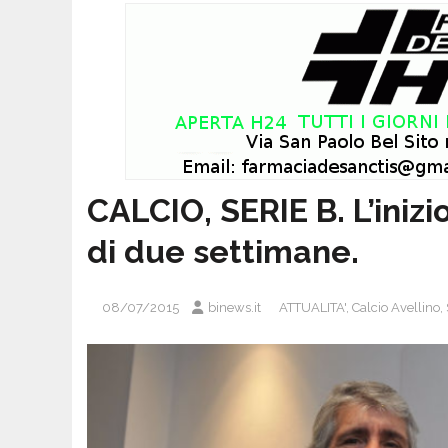
CALCIO, SERIE B. L’inizi
di due settimane.
08/07/2015
binews.it
ATTUALITA'
,
Calcio Avellino
,