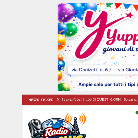
[ 24/11/2019 ]
100 DI QUESTI GIORNI. Bolzano, 
NEWS TICKER
QUESTI GIORNI
[ 07/08/2026 ]
Lioni, si presenta il libro “Tu 
per tante e tanti”
ALTA IRPINIA