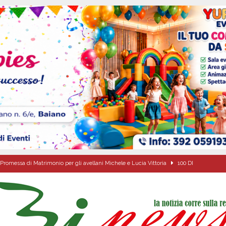
Promessa di Matrimonio per gli avellani Michele e Lucia Vittoria
100 DI
sei per me lo specchio e il porto” D’Amelio: “Gettiamo un seme d’impegno futuro