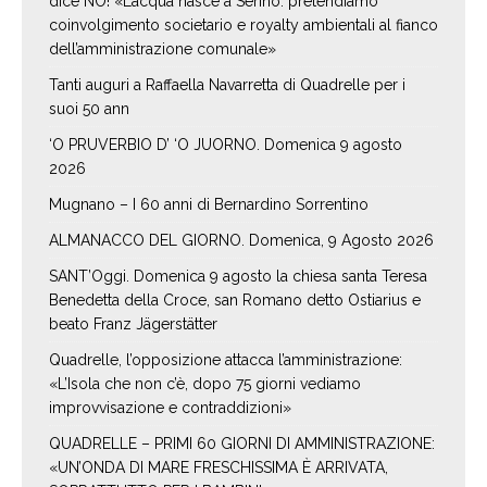
dice NO! «L’acqua nasce a Serino: pretendiamo
coinvolgimento societario e royalty ambientali al fianco
dell’amministrazione comunale»
Tanti auguri a Raffaella Navarretta di Quadrelle per i
suoi 50 ann
‘O PRUVERBIO D’ ‘O JUORNO. Domenica 9 agosto
2026
Mugnano – I 60 anni di Bernardino Sorrentino
ALMANACCO DEL GIORNO. Domenica, 9 Agosto 2026
SANT’Oggi. Domenica 9 agosto la chiesa santa Teresa
Benedetta della Croce, san Romano detto Ostiarius e
beato Franz Jägerstätter
Quadrelle, l’opposizione attacca l’amministrazione:
«L’Isola che non c’è, dopo 75 giorni vediamo
improvvisazione e contraddizioni»
QUADRELLE – PRIMI 60 GIORNI DI AMMINISTRAZIONE:
«UN’ONDA DI MARE FRESCHISSIMA È ARRIVATA,