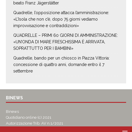
beato Franz Jägerstätter
Quadrelle, l’opposizione attacca l’amministrazione:
«L’Isola che non c’è, dopo 75 giorni vediamo
improvvisazione e contraddizioni»
QUADRELLE – PRIMI 60 GIORNI DI AMMINISTRAZIONE:
«UN’ONDA DI MARE FRESCHISSIMA È ARRIVATA,
SOPRATTUTTO PER I BAMBINI»
Quadrelle, bando per un chiosco in Piazza Vittoria:
concessione di quattro anni, domande entro il 7
settembre
BINEWS
Binews
Quotidiano online (c) 2021
Autorizzazione Trib. AV n.1/2021