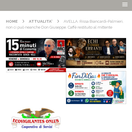
HOME
ATTUALITA'
AVELLA. Rissa Biancardi-Palmieri,
non ci può neanche Don Giuseppe. Caffè restituito al mittente