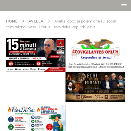
HOME
AVELLA
Avella, dopo le polemiche sui social
compaiono i vessilli per la Festa della RepubblicaVa