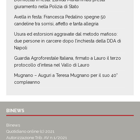
giuramento nella Polizia di Stato
Avella in festa: Francesca Pedalino spegne 50
candeline tra sorrisi, affetto e tanta allegria
Usura ed estorsioni aggravate dal metodo mafioso:
due persone in carcere dopo l’inchiesta della DDA di
Napoli
Guardia Agroforestale Italiana, firmato a Lauro il terzo
protocollo d’intesa nel Vallo di Lauro
Mugnano – Auguri a Teresa Mugnano per il suo 40°
compleanno
BINEWS
Binews
Quotidiano online (c) 2021
Autorizzazione Trib. AV n.1/2021